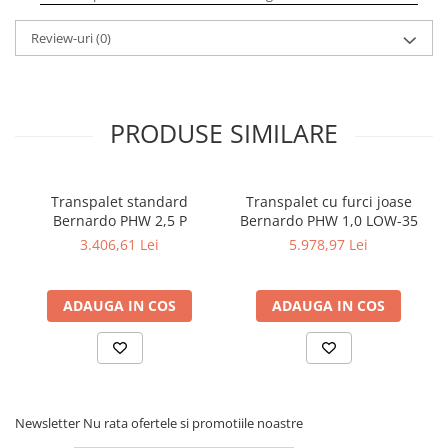
Masini electrice de filetat
Lame de ferastrau cu varf din
Exhaustor pentru aschii metal
carbura
Review-uri
(0)
Masini de gaurit cu talpa
Lame de ferăstrău cu acoperire
magnetica
TiN
Instalatii de spalare a pieselor
Panze de taiere cu banda verticala
PRODUSE SIMILARE
Panze de taiere metal pentru
ferastraie
Roti de lustruit
Transpalet standard
Transpalet cu furci joase
Bernardo PHW 2,5 P
Bernardo PHW 1,0 LOW-35
Standuri pentru ferăstraie cu
3.406,61 Lei
5.978,97 Lei
bandă
Standuri pentru mașini de găurit și
frezat
ADAUGA IN COS
ADAUGA IN COS
Standuri pentru mașini de șlefuit
Standuri pentru strunguri metal
Unelte striere
Newsletter
Nu rata ofertele si promotiile noastre