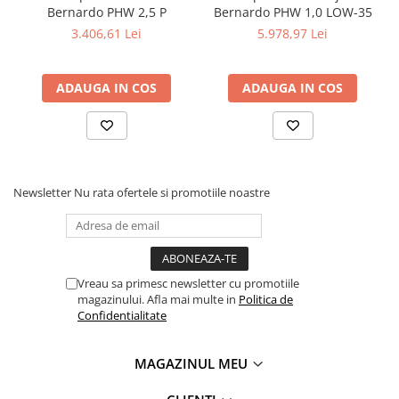
Masini electrice de filetat
Bernardo PHW 2,5 P
Bernardo PHW 1,0 LOW-35
Lame de ferastrau cu varf din
Exhaustor pentru aschii metal
carbura
3.406,61 Lei
5.978,97 Lei
Masini de gaurit cu talpa
Lame de ferăstrău cu acoperire
magnetica
TiN
ADAUGA IN COS
ADAUGA IN COS
Instalatii de spalare a pieselor
Panze de taiere cu banda verticala
Panze de taiere metal pentru
ferastraie
Roti de lustruit
Newsletter
Nu rata ofertele si promotiile noastre
Standuri pentru ferăstraie cu
bandă
Standuri pentru mașini de găurit și
frezat
Vreau sa primesc newsletter cu promotiile
Standuri pentru mașini de șlefuit
magazinului. Afla mai multe in
Politica de
Confidentialitate
Standuri pentru strunguri metal
Unelte striere
MAGAZINUL MEU