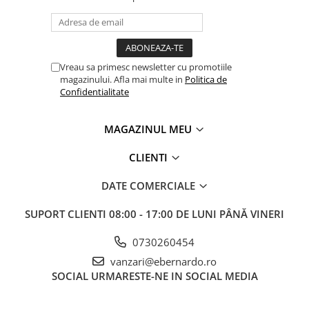
Masini electrice de filetat
Lame de ferastrau cu varf din
Exhaustor pentru aschii metal
carbura
Masini de gaurit cu talpa
Lame de ferăstrău cu acoperire
magnetica
TiN
Vreau sa primesc newsletter cu promotiile
Instalatii de spalare a pieselor
magazinului. Afla mai multe in
Politica de
Panze de taiere cu banda verticala
Confidentialitate
Panze de taiere metal pentru
ferastraie
MAGAZINUL MEU
Roti de lustruit
CLIENTI
Standuri pentru ferăstraie cu
bandă
DATE COMERCIALE
Standuri pentru mașini de găurit și
frezat
SUPORT CLIENTI
08:00 - 17:00 DE LUNI PÂNĂ VINERI
Standuri pentru mașini de șlefuit
0730260454
Standuri pentru strunguri metal
vanzari@ebernardo.ro
Unelte striere
SOCIAL
URMARESTE-NE IN SOCIAL MEDIA