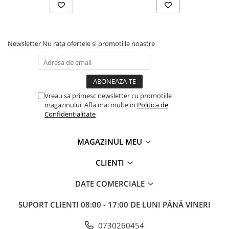
Masini electrice de filetat
Lame de ferastrau cu varf din
Exhaustor pentru aschii metal
carbura
Masini de gaurit cu talpa
Lame de ferăstrău cu acoperire
magnetica
Newsletter
Nu rata ofertele si promotiile noastre
TiN
Instalatii de spalare a pieselor
Panze de taiere cu banda verticala
Panze de taiere metal pentru
ferastraie
Vreau sa primesc newsletter cu promotiile
Roti de lustruit
magazinului. Afla mai multe in
Politica de
Confidentialitate
Standuri pentru ferăstraie cu
bandă
MAGAZINUL MEU
Standuri pentru mașini de găurit și
frezat
CLIENTI
Standuri pentru mașini de șlefuit
DATE COMERCIALE
Standuri pentru strunguri metal
Unelte striere
SUPORT CLIENTI
08:00 - 17:00 DE LUNI PÂNĂ VINERI
0730260454