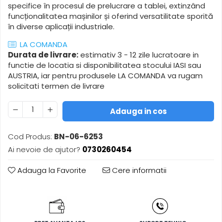
specifice în procesul de prelucrare a tablei, extinzând
Masini de gaurit cu coloana si cap
de actionare
funcționalitatea mașinilor și oferind versatilitate sporită
în diverse aplicații industriale.
Masini de gaurit cu coloana si
curea de distributie
LA COMANDA
Masini de gaurit cu masa
Durata de livrare:
estimativ 3 - 12 zile lucratoare in
Masini de gaurit cu stand si
functie de locatia si disponibilitatea stocului IASI sau
coloana
AUSTRIA, iar pentru produsele LA COMANDA va rugam
solicitati termen de livrare
Masini de gaurit radiale
Masini de gaurit si frezat
Adauga in cos
Masini de gaurit cu freza
Masini de frezat universale
Cod Produs:
BN-06-6253
Centre de prelucrare verticale
Ai nevoie de ajutor?
0730260454
CNC
Masini de frezat cu batiu
Adauga la Favorite
Cere informatii
Masini de frezat multifunctionale
Masini de frezat universale SERVO
Masini de frezat verticale
Masini de slefuit metal