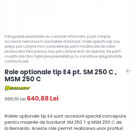
Ferastraie verticale
Strunguri pentru metal
Strunguri CNC
Strunguri cu cutie de viteze
Strunguri cu surub de ghidare
Strunguri de precizie
Strunguri metal cu freza
Strunguri universale
Strunguri universale cu afisaj
digital
Role optionale tip E4 pt. SM 250 C ,
Strunguri universale cu viteza
MSM 250 C
variabila
Masini de gaurit
640,88 Lei
666,51 Lei
Masini de gaurit - Vario - cu masa
si coloana
Masini de gaurit cu angrenaj,
Rolele opționale tip E4 sunt accesorii special concepute
masa si coloana
pentru mașinile de bordurat SM 250 T și MSM 250 C de
Masini de gaurit cu coloana
la Bernardo. Aceste role permit realizarea unor profiluri