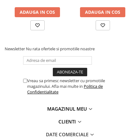
Masini electrice de filetat
Lame de ferastrau cu varf din
Exhaustor pentru aschii metal
carbura
ADAUGA IN COS
ADAUGA IN COS
Masini de gaurit cu talpa
Lame de ferăstrău cu acoperire
magnetica
TiN
Instalatii de spalare a pieselor
Panze de taiere cu banda verticala
Panze de taiere metal pentru
Newsletter
Nu rata ofertele si promotiile noastre
ferastraie
Roti de lustruit
Standuri pentru ferăstraie cu
bandă
Vreau sa primesc newsletter cu promotiile
magazinului. Afla mai multe in
Politica de
Standuri pentru mașini de găurit și
Confidentialitate
frezat
Standuri pentru mașini de șlefuit
MAGAZINUL MEU
Standuri pentru strunguri metal
CLIENTI
Unelte striere
DATE COMERCIALE