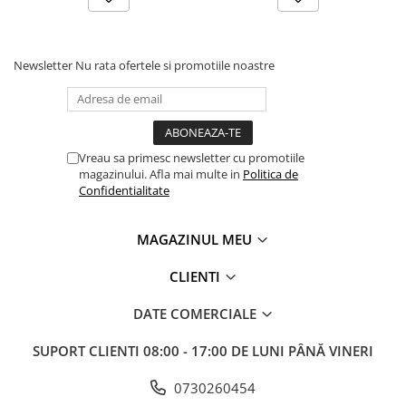
Masini electrice de filetat
Lame de ferastrau cu varf din
Exhaustor pentru aschii metal
carbura
Masini de gaurit cu talpa
Lame de ferăstrău cu acoperire
Newsletter
Nu rata ofertele si promotiile noastre
magnetica
TiN
Instalatii de spalare a pieselor
Panze de taiere cu banda verticala
Panze de taiere metal pentru
ferastraie
Vreau sa primesc newsletter cu promotiile
magazinului. Afla mai multe in
Politica de
Roti de lustruit
Confidentialitate
Standuri pentru ferăstraie cu
bandă
MAGAZINUL MEU
Standuri pentru mașini de găurit și
frezat
CLIENTI
Standuri pentru mașini de șlefuit
DATE COMERCIALE
Standuri pentru strunguri metal
SUPORT CLIENTI
08:00 - 17:00 DE LUNI PÂNĂ VINERI
Unelte striere
0730260454