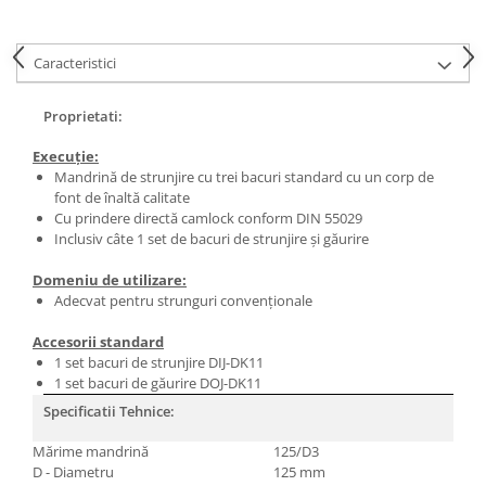
Masini de lustruit
Masini de polizat bavuri cu perii
Caracteristici
Masini de rectificat plan
Masini de rectificat plan
Proprietati:
Masini de rectificat rotund
Execuţie:
Masini de satinat
Mandrină de strunjire cu trei bacuri standard cu un corp de
Masini de slefuit combinate
font de înaltă calitate
Cu prindere directă camlock conform DIN 55029
Masini de slefuit cu banda
Inclusiv câte 1 set de bacuri de strunjire şi găurire
Masini de slefuit cu disc
Masini de slefuit cu mediu umed si
Domeniu de utilizare:
uscat
Adecvat pentru strunguri convenţionale
Masini de slefuit cutite de gravat
Accesorii standard
Masini de tesit
1 set bacuri de strunjire DIJ-DK11
1 set bacuri de găurire DOJ-DK11
Masini pentru slefuit tevi
Specificatii Tehnice:
Masini universale de ascutit
Polizoare de banc
Mărime mandrină
125/D3
Masini de filetat
D - Diametru
125 mm