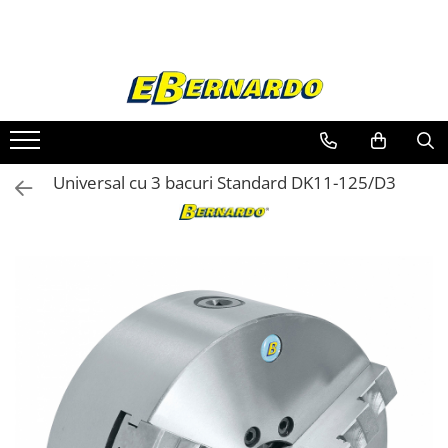
Toate Produsele
Prelucrare metal
Fierastraie pentru metal
Ferastraie mobile pentru metal
Universal cu 3 bacuri Standard DK11-125/D3
Fierastraie prelucrare metal
Ferastraie orizontale pentru metal
Ferastraie circulare pentru metal
Dispozitive de sudare pentru panze
panglica
Ferastraie automate cu banda si
doua coloane
Ferastraie metal cu banda si taiere
dubla semiautomate
Ferastraie prelucrare metal cu
banda si taiere dubla