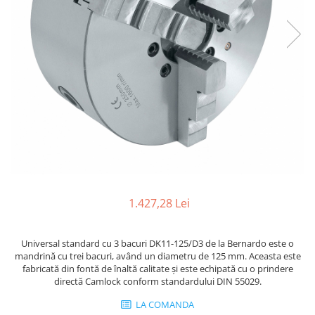
Ferastraie verticale
Strunguri pentru metal
Strunguri CNC
Strunguri cu cutie de viteze
Strunguri cu surub de ghidare
Strunguri de precizie
Strunguri metal cu freza
Strunguri universale
Strunguri universale cu afisaj
digital
Strunguri universale cu viteza
variabila
1.427,28 Lei
Masini de gaurit
Masini de gaurit - Vario - cu masa
Universal standard cu 3 bacuri DK11-125/D3 de la Bernardo este o
si coloana
mandrină cu trei bacuri, având un diametru de 125 mm. Aceasta este
fabricată din fontă de înaltă calitate și este echipată cu o prindere
Masini de gaurit cu angrenaj, masa
directă Camlock conform standardului DIN 55029.
si coloana
Masini de gaurit cu coloana
LA COMANDA