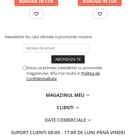
ADAUGA IN COS
ADAUGA IN COS
Mandrină cu 4 fălci din fontă
Mandrină cu 4 fălci din otel
Seturi de unelte pentru strungarie
Standuri pentru strunguri
Instrumente de prindere
Newsletter
Nu rata ofertele si promotiile noastre
Dispozitive de prindere pentru
unelte
Elemente de prindere mecanică
Vreau sa primesc newsletter cu promotiile
Fălci pentru PHV / VHV
magazinului. Afla mai multe in
Politica de
Menghine
Confidentialitate
Mese rotative / mese inclinabile /
Etape XY
MAGAZINUL MEU
Papusa mobila / con de centrare
Instrumente de masurare
CLIENTI
Afisaj digital
DATE COMERCIALE
Bloc ecartament, masurare și
testare
SUPORT CLIENTI
08:00 - 17:00 DE LUNI PÂNĂ VINERI