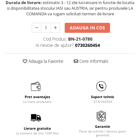
Durata de livrare:
estimativ 3 - 12 zile lucratoare in functie de locatia
Masini de gaurit cu coloana si cap
si disponibilitatea stocului IASI sau AUSTRIA, iar pentru produsele LA
de actionare
COMANDA va rugam solicitati termen de livrare
Masini de gaurit cu coloana si
curea de distributie
ADAUGA IN COS
Masini de gaurit cu masa
Cod Produs:
BN-21-0780
Masini de gaurit cu stand si
Ai nevoie de ajutor?
0730260454
coloana
Masini de gaurit radiale
Adauga la Favorite
Cere informatii
Masini de gaurit si frezat
Masini de gaurit cu freza
Masini de frezat universale
Centre de prelucrare verticale CNC
Masini de frezat cu batiu
Pret avantajos
Suport tehnic
La toate produsele
0730260454
Masini de frezat multifunctionale
Masini de frezat universale SERVO
Masini de frezat verticale
Garantie
Livrare gratuita
Masini de slefuit metal
Piese de schimb / Service (post-
la comenzi de min 1000 Ron
garantie)
Masini de ascutit burghie