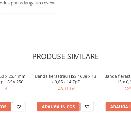
produs poti adauga un review.
PRODUSE SIMILARE
250 x 25,4 mm,
Banda fierastrau HSS 1638 x 13
Banda fierast
 pt. DSA 250
x 0,65 - 14 ZpZ
13 x 0,
 Lei
148,11 Lei
222
COS
ADAUGA IN COS
ADAUGA I