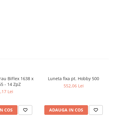
rau BiFlex 1638 x
Luneta fixa pt. Hobby 500
Falci ext
65 - 14 ZpZ
552,06 Lei
,17 Lei
N COS
ADAUGA IN COS
ADAUG