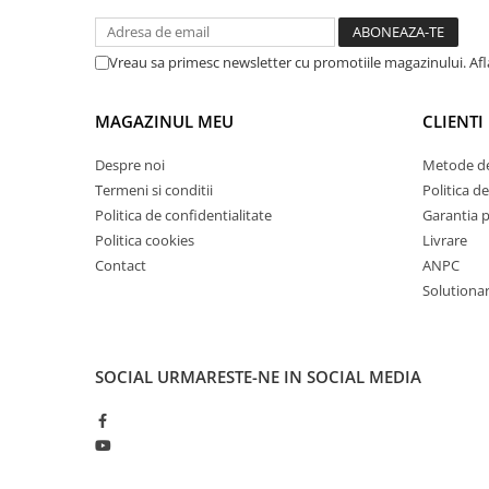
Masini de lustruit
Masini de polizat bavuri cu perii
Vreau sa primesc newsletter cu promotiile magazinului. Af
Masini de rectificat plan
Masini de rectificat plan
MAGAZINUL MEU
CLIENTI
Masini de rectificat rotund
Despre noi
Metode de
Masini de satinat
Termeni si conditii
Politica de
Masini de slefuit combinate
Politica de confidentialitate
Garantia 
Masini de slefuit cu banda
Politica cookies
Livrare
Masini de slefuit cu disc
Contact
ANPC
Masini de slefuit cu mediu umed si
Solutionare
uscat
Masini de slefuit cutite de gravat
Masini de tesit
SOCIAL
URMARESTE-NE IN SOCIAL MEDIA
Masini pentru slefuit tevi
Masini universale de ascutit
Polizoare de banc
Masini de filetat