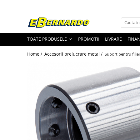
Toate Produsele
Prelucrare metal
TOATE PRODUSELE
PROMOTII
LIVRARE
FINA
Fierastraie pentru metal
Ferastraie mobile pentru metal
Home /
Accesorii prelucrare metal /
Suport pentru filie
Fierastraie prelucrare metal
Ferastraie orizontale pentru metal
Ferastraie circulare pentru metal
Dispozitive de sudare pentru panze
panglica
Ferastraie automate cu banda si
doua coloane
Ferastraie metal cu banda si taiere
dubla semiautomate
Ferastraie prelucrare metal cu
banda si taiere dubla