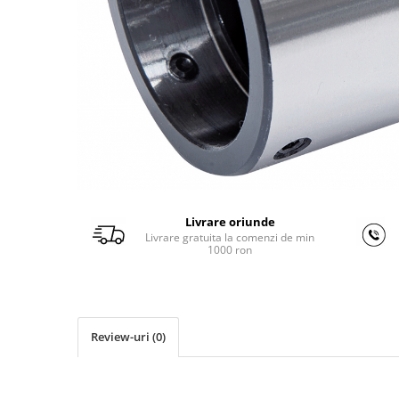
Ferastraie verticale
Strunguri pentru metal
Strunguri CNC
Strunguri cu cutie de viteze
Strunguri cu surub de ghidare
Strunguri de precizie
Strunguri metal cu freza
Strunguri universale
Strunguri universale cu afisaj
digital
Livrare oriunde
Strunguri universale cu viteza
Livrare gratuita la comenzi de min
1000 ron
variabila
Masini de gaurit
Masini de gaurit - Vario - cu masa
si coloana
Review-uri
(0)
Masini de gaurit cu angrenaj, masa
si coloana
Masini de gaurit cu coloana