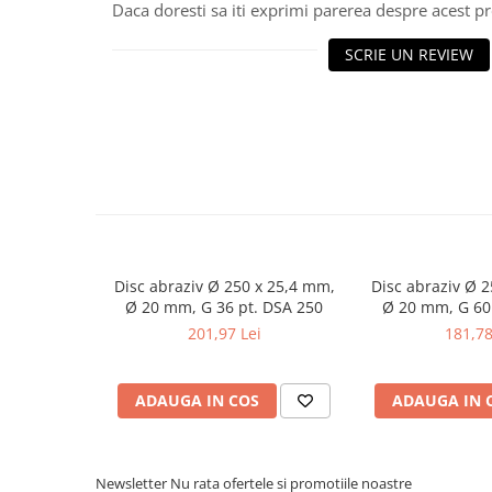
Daca doresti sa iti exprimi parerea despre acest 
Masini de gaurit cu coloana si cap
de actionare
SCRIE UN REVIEW
Masini de gaurit cu coloana si
curea de distributie
Masini de gaurit cu masa
Masini de gaurit cu stand si
coloana
Masini de gaurit radiale
Masini de gaurit si frezat
Masini de gaurit cu freza
Masini de frezat universale
Disc abraziv Ø 250 x 25,4 mm,
Disc abraziv Ø 
Ø 20 mm, G 36 pt. DSA 250
Ø 20 mm, G 60
Centre de prelucrare verticale CNC
201,97 Lei
181,78
Masini de frezat cu batiu
Masini de frezat multifunctionale
Masini de frezat universale SERVO
ADAUGA IN COS
ADAUGA IN 
Masini de frezat verticale
Masini de slefuit metal
Newsletter
Nu rata ofertele si promotiile noastre
Masini de ascutit burghie