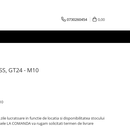
0730260454
0,00
HSS, GT24 - M10
10
zile lucratoare in functie de locatia si disponibilitatea stocului
sele LA COMANDA va rugam solicitati termen de livrare