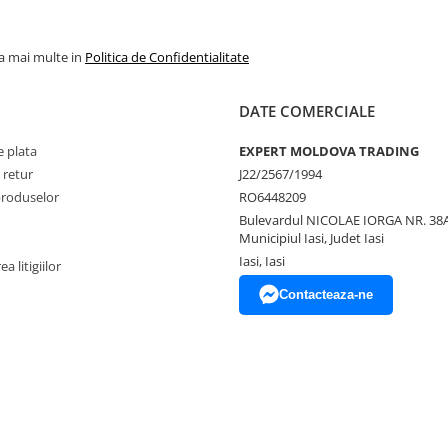
la mai multe in
Politica de Confidentialitate
DATE COMERCIALE
 plata
EXPERT MOLDOVA TRADING
 retur
J22/2567/1994
produselor
RO6448209
Bulevardul NICOLAE IORGA NR. 38A
Municipiul Iasi, Judet Iasi
Iasi, Iasi
a litigiilor
Contacteaza-ne