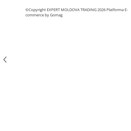
Masini pneumatice de filetat
©Copyright EXPERT MOLDOVA TRADING 2026
Platforma E-
Masini electrice de filetat
commerce by Gomag
Exhaustor pentru aschii metal
Masini de gaurit cu talpa
magnetica
Instalatii de spalare a pieselor
Accesorii prelucrare metal
Universale de strung si accesorii
pentru strunguri
Falci pentru 3 bacuri PS3/ PO3
Falci pentru 4 bacuri PS4/ PO4
Flanșă
Fălcile pentru 3-bacuri DK11
Fălcile pentru 4-bacuri DK12
Mandrine independente
Mandrină cu 3 fălci din fontă
Mandrină cu 3 fălci din otel