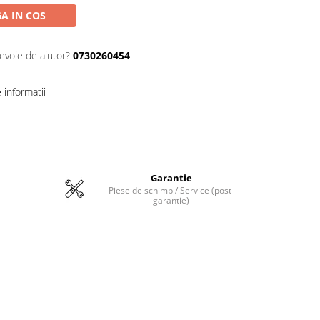
A IN COS
nevoie de ajutor?
0730260454
informatii
Garantie
Piese de schimb / Service (post-
garantie)