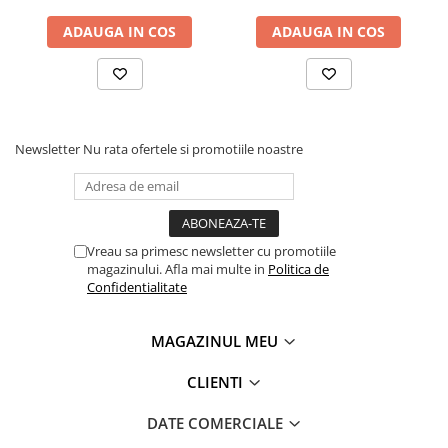
Masini electrice de filetat
Lame de ferastrau cu varf din
ADAUGA IN COS
ADAUGA IN COS
Exhaustor pentru aschii metal
carbura
Masini de gaurit cu talpa
Lame de ferăstrău cu acoperire
magnetica
TiN
Instalatii de spalare a pieselor
Panze de taiere cu banda verticala
Newsletter
Nu rata ofertele si promotiile noastre
Panze de taiere metal pentru
ferastraie
Roti de lustruit
Standuri pentru ferăstraie cu
Vreau sa primesc newsletter cu promotiile
bandă
magazinului. Afla mai multe in
Politica de
Standuri pentru mașini de găurit și
Confidentialitate
frezat
Standuri pentru mașini de șlefuit
MAGAZINUL MEU
Standuri pentru strunguri metal
CLIENTI
Unelte striere
DATE COMERCIALE