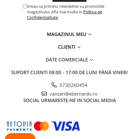
Masini electrice de filetat
Lame de ferastrau cu varf din
Vreau sa primesc newsletter cu promotiile
Exhaustor pentru aschii metal
carbura
magazinului. Afla mai multe in
Politica de
Confidentialitate
Masini de gaurit cu talpa
Lame de ferăstrău cu acoperire
magnetica
TiN
MAGAZINUL MEU
Instalatii de spalare a pieselor
Panze de taiere cu banda verticala
Panze de taiere metal pentru
CLIENTI
ferastraie
DATE COMERCIALE
Roti de lustruit
Standuri pentru ferăstraie cu
SUPORT CLIENTI
08:00 - 17:00 DE LUNI PÂNĂ VINERI
bandă
0730260454
Standuri pentru mașini de găurit și
vanzari@ebernardo.ro
frezat
SOCIAL
URMARESTE-NE IN SOCIAL MEDIA
Standuri pentru mașini de șlefuit
Standuri pentru strunguri metal
Unelte striere