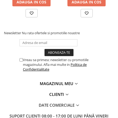
Masini electrice de filetat
ADAUGA IN COS
ADAUGA IN COS
Lame de ferastrau cu varf din
Exhaustor pentru aschii metal
carbura
Masini de gaurit cu talpa
Lame de ferăstrău cu acoperire
magnetica
TiN
Instalatii de spalare a pieselor
Panze de taiere cu banda verticala
Newsletter
Nu rata ofertele si promotiile noastre
Panze de taiere metal pentru
ferastraie
Roti de lustruit
Vreau sa primesc newsletter cu promotiile
Standuri pentru ferăstraie cu
magazinului. Afla mai multe in
Politica de
bandă
Confidentialitate
Standuri pentru mașini de găurit și
frezat
MAGAZINUL MEU
Standuri pentru mașini de șlefuit
CLIENTI
Standuri pentru strunguri metal
Unelte striere
DATE COMERCIALE
SUPORT CLIENTI
08:00 - 17:00 DE LUNI PÂNĂ VINERI