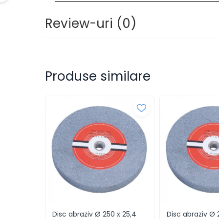
Masini de ascutit burghie
Review-uri
(0)
Masini de lustruit
Masini de polizat bavuri cu perii
Masini de rectificat plan
Masini de rectificat plan
Masini de rectificat rotund
Produse similare
Masini de satinat
Masini de slefuit combinate
Masini de slefuit cu banda
Masini de slefuit cu disc
Masini de slefuit cu mediu umed
si uscat
Masini de slefuit cutite de gravat
Masini de tesit
Masini pentru slefuit tevi
Masini universale de ascutit
Polizoare de banc
Disc abraziv Ø 250 x 25,4
Disc abraziv Ø 