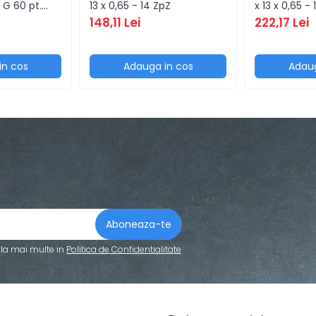
G 60 pt.
13 x 0,65 - 14 ZpZ
x 13 x 0,65 -
148,11 Lei
222,17 Lei
in cos
Adauga in cos
Adaug
fla mai multe in
Politica de Confidentialitate