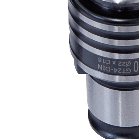
Ferastraie verticale
Strunguri pentru metal
Strunguri CNC
Strunguri cu cutie de viteze
Strunguri cu surub de ghidare
Strunguri de precizie
Strunguri metal cu freza
Strunguri universale
Strunguri universale cu afisaj
digital
Strunguri universale cu viteza
variabila
Masini de gaurit
Masini de gaurit - Vario - cu masa
si coloana
Masini de gaurit cu angrenaj,
masa si coloana
Masini de gaurit cu coloana