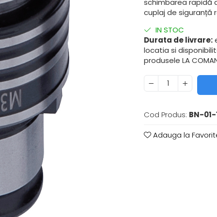
schimbarea rapidă a
cuplaj de siguranță r
IN STOC
Durata de livrare:
e
locatia si disponibil
produsele LA COMAND
Cod Produs:
BN-01-
Adauga la Favorit