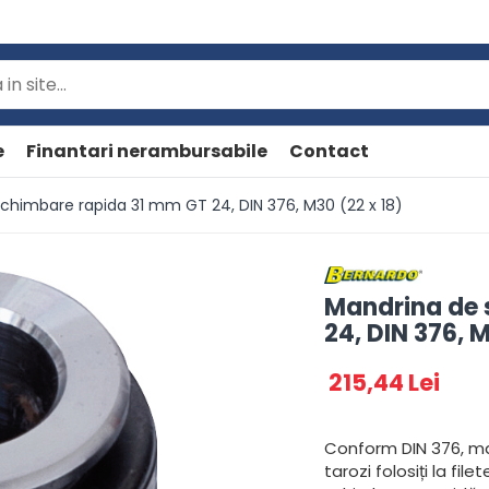
e
Finantari nerambursabile
Contact
chimbare rapida 31 mm GT 24, DIN 376, M30 (22 x 18)
Mandrina de 
24, DIN 376, M
215,44 Lei
Conform DIN 376, ma
tarozi folosiți la fil