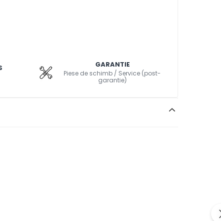
GARANTIE
S
Piese de schimb / Service (post-
garantie)