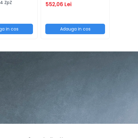
 14 ZpZ
DK11-250
552,06 Lei
626,12 L
a in cos
Adauga in cos
Ad