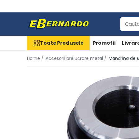
Toate Produsele
Prelucrare metal
Fierastraie pentru metal
Toate Produsele
Promotii
Livrar
Ferastraie mobile pentru metal
Home /
Accesorii prelucrare metal /
Mandrina de s
Fierastraie prelucrare metal
Ferastraie orizontale pentru metal
Ferastraie circulare pentru metal
Dispozitive de sudare pentru
panze panglica
Ferastraie automate cu banda si
doua coloane
Ferastraie metal cu banda si
taiere dubla semiautomate
Ferastraie prelucrare metal cu
banda si taiere dubla