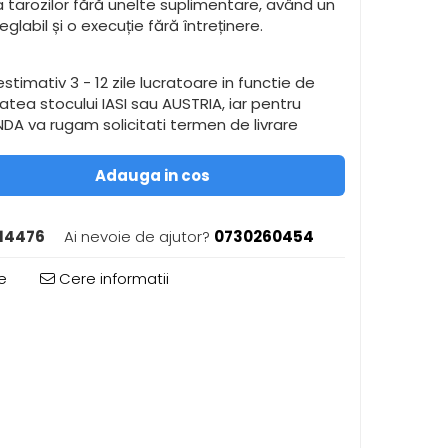
 tarozilor fără unelte suplimentare, având un
eglabil și o execuție fără întreținere.
stimativ 3 - 12 zile lucratoare in functie de
itatea stocului IASI sau AUSTRIA, iar pentru
A va rugam solicitati termen de livrare
Adauga in cos
14476
Ai nevoie de ajutor?
0730260454
e
Cere informatii