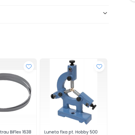
trau BiFlex 1638
Luneta fixa pt. Hobby 500
Falci ext