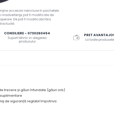
CONSILIERE - 0730260454
PRET AVANTAJO
Suport tehnic in alegerea
La toate produsele
produsului
i de trecere și găuri înfundate (găuri orb)
e suplimentare
aj de siguranță reglabil împotriva