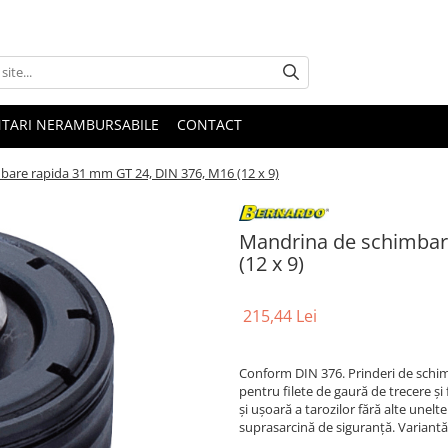
NTARI NERAMBURSABILE
CONTACT
are rapida 31 mm GT 24, DIN 376, M16 (12 x 9)
Mandrina de schimbar
(12 x 9)
215,44 Lei
Conform DIN 376. Prinderi de schimba
pentru filete de gaură de trecere şi
şi uşoară a tarozilor fără alte unelt
suprasarcină de siguranţă. Variantă 