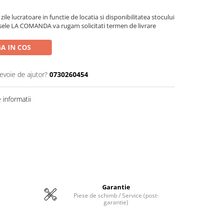
zile lucratoare in functie de locatia si disponibilitatea stocului
sele LA COMANDA va rugam solicitati termen de livrare
A IN COS
nevoie de ajutor?
0730260454
informatii
Garantie
Piese de schimb / Service (post-
garantie)