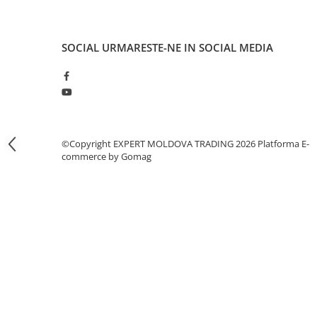
Masini pneumatice de filetat
Masini electrice de filetat
SOCIAL
URMARESTE-NE IN SOCIAL MEDIA
Exhaustor pentru aschii metal
Masini de gaurit cu talpa
magnetica
Instalatii de spalare a pieselor
Accesorii prelucrare metal
©Copyright EXPERT MOLDOVA TRADING 2026
Platforma E-
Universale de strung si accesorii
commerce by Gomag
pentru strunguri
Falci pentru 3 bacuri PS3/ PO3
Falci pentru 4 bacuri PS4/ PO4
Flanșă
Fălcile pentru 3-bacuri DK11
Fălcile pentru 4-bacuri DK12
Mandrine independente
Mandrină cu 3 fălci din fontă
Mandrină cu 3 fălci din otel