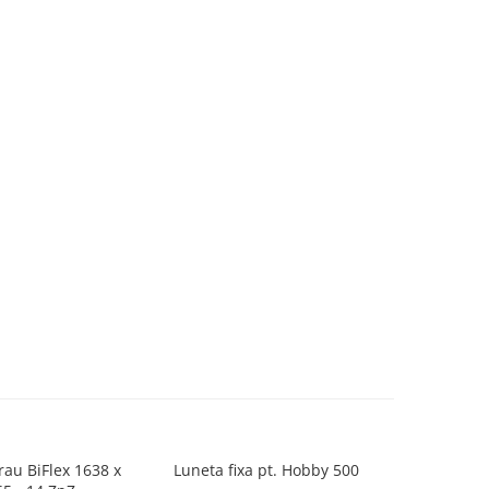
rau BiFlex 1638 x
Luneta fixa pt. Hobby 500
Falci ext