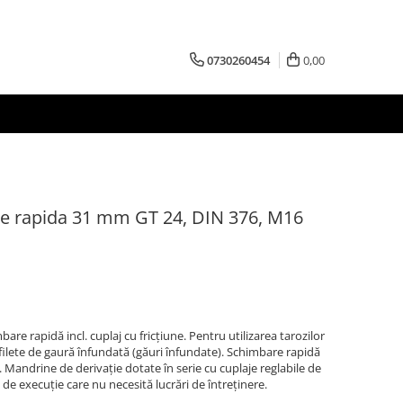
0730260454
0,00
e rapida 31 mm GT 24, DIN 376, M16
re rapidă incl. cuplaj cu fricţiune. Pentru utilizarea tarozilor
 filete de gaură înfundată (găuri înfundate). Schimbare rapidă
e. Mandrine de derivaţie dotate în serie cu cuplaje reglabile de
de execuţie care nu necesită lucrări de întreţinere.