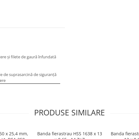
cere şi filete de gaură înfundată
ile de suprasarcină de siguranţă
nere
PRODUSE SIMILARE
250 x 25,4 mm,
Banda fierastrau HSS 1638 x 13
Banda fierast