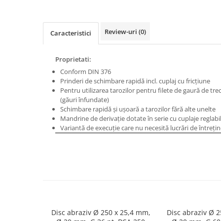
Masini de gaurit cu coloana si cap
de actionare
Masini de gaurit cu coloana si
Review-uri
(0)
Caracteristici
curea de distributie
Masini de gaurit cu masa
Proprietati:
Masini de gaurit cu stand si
Conform DIN 376
coloana
Prinderi de schimbare rapidă incl. cuplaj cu fricţiune
Masini de gaurit radiale
Pentru utilizarea tarozilor pentru filete de gaură de tre
Masini de gaurit si frezat
(găuri înfundate)
Schimbare rapidă şi uşoară a tarozilor fără alte unelte
Masini de gaurit cu freza
Mandrine de derivaţie dotate în serie cu cuplaje reglab
Masini de frezat universale
Variantă de execuţie care nu necesită lucrări de întreţi
Centre de prelucrare verticale CNC
Masini de frezat cu batiu
Masini de frezat multifunctionale
Masini de frezat universale SERVO
Masini de frezat verticale
Masini de slefuit metal
Disc abraziv Ø 250 x 25,4 mm,
Disc abraziv Ø 
Masini de ascutit burghie