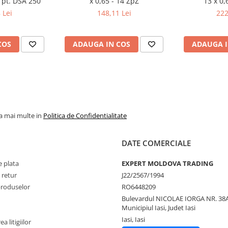
 pt. DSA 250
x 0,65 - 14 ZpZ
13 x 0,
 Lei
148,11 Lei
222
COS
ADAUGA IN COS
ADAUGA I
la mai multe in
Politica de Confidentialitate
DATE COMERCIALE
 plata
EXPERT MOLDOVA TRADING
 retur
J22/2567/1994
produselor
RO6448209
Bulevardul NICOLAE IORGA NR. 38A
Municipiul Iasi, Judet Iasi
Iasi, Iasi
a litigiilor