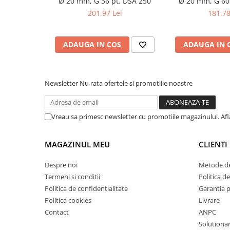
Ø 20 mm, G 36 pt. DSA 250
Ø 20 mm, G 60
Masini de lustruit
201,97 Lei
181,78
Masini de polizat bavuri cu perii
Masini de rectificat plan
ADAUGA IN COS
ADAUGA IN 
Masini de rectificat plan
Masini de rectificat rotund
Masini de satinat
Newsletter
Nu rata ofertele si promotiile noastre
Masini de slefuit combinate
Masini de slefuit cu banda
Vreau sa primesc newsletter cu promotiile magazinului. Af
Masini de slefuit cu disc
Masini de slefuit cu mediu umed si
uscat
MAGAZINUL MEU
CLIENTI
Masini de slefuit cutite de gravat
Despre noi
Metode de
Masini de tesit
Termeni si conditii
Politica de
Masini pentru slefuit tevi
Politica de confidentialitate
Garantia 
Masini universale de ascutit
Politica cookies
Livrare
Polizoare de banc
Contact
ANPC
Masini de filetat
Solutionare