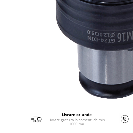
Ferastraie verticale
Strunguri pentru metal
Strunguri CNC
Strunguri cu cutie de viteze
Strunguri cu surub de ghidare
Strunguri de precizie
Strunguri metal cu freza
Strunguri universale
Strunguri universale cu afisaj
digital
Strunguri universale cu viteza
variabila
Masini de gaurit
Masini de gaurit - Vario - cu masa
si coloana
Livrare oriunde
Masini de gaurit cu angrenaj, masa
Livrare gratuita la comenzi de min
si coloana
1000 ron
Masini de gaurit cu coloana