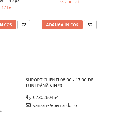
65 - 14 ZpZ
552,06 Lei
,17 Lei
N COS
ADAUGA IN COS
ADAUG
SUPORT CLIENTI
08:00 - 17:00 DE
LUNI PÂNĂ VINERI
0730260454
vanzari@ebernardo.ro
,