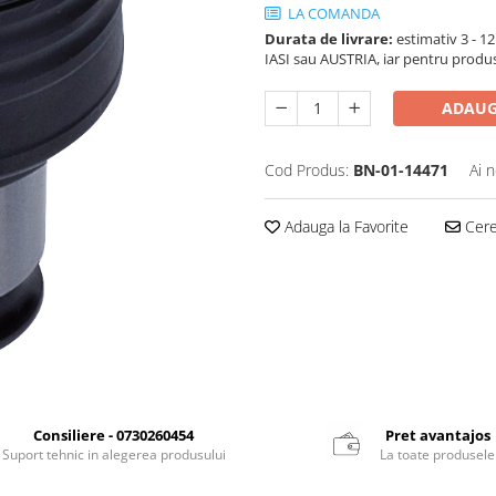
LA COMANDA
Durata de livrare:
estimativ 3 - 12 
IASI sau AUSTRIA, iar pentru produ
ADAUG
Cod Produs:
BN-01-14471
Ai 
Adauga la Favorite
Cere 
Consiliere - 0730260454
Pret avantajos
Suport tehnic in alegerea produsului
La toate produsele