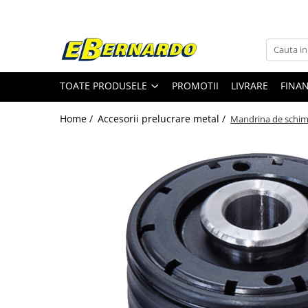
Toate Produsele
Prelucrare metal
TOATE PRODUSELE
PROMOTII
LIVRARE
FINA
Fierastraie pentru metal
Ferastraie mobile pentru metal
Home /
Accesorii prelucrare metal /
Mandrina de schimb
Fierastraie prelucrare metal
Ferastraie orizontale pentru metal
Ferastraie circulare pentru metal
Dispozitive de sudare pentru panze
panglica
Ferastraie automate cu banda si
doua coloane
Ferastraie metal cu banda si taiere
dubla semiautomate
Ferastraie prelucrare metal cu
banda si taiere dubla