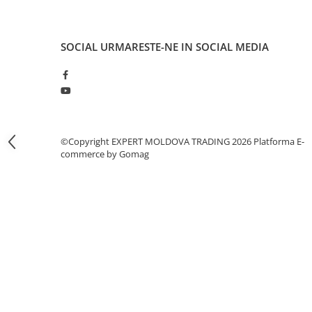
Masini pneumatice de filetat
Masini electrice de filetat
SOCIAL
URMARESTE-NE IN SOCIAL MEDIA
Exhaustor pentru aschii metal
Masini de gaurit cu talpa
magnetica
Instalatii de spalare a pieselor
Accesorii prelucrare metal
©Copyright EXPERT MOLDOVA TRADING 2026
Platforma E-
Universale de strung si accesorii
commerce by Gomag
pentru strunguri
Falci pentru 3 bacuri PS3/ PO3
Falci pentru 4 bacuri PS4/ PO4
Flanșă
Fălcile pentru 3-bacuri DK11
Fălcile pentru 4-bacuri DK12
Mandrine independente
Mandrină cu 3 fălci din fontă
Mandrină cu 3 fălci din otel