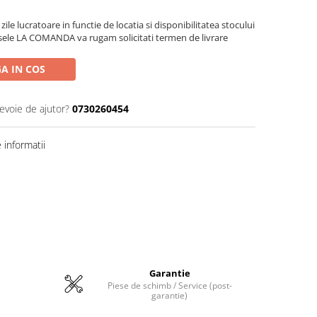
zile lucratoare in functie de locatia si disponibilitatea stocului
sele LA COMANDA va rugam solicitati termen de livrare
A IN COS
nevoie de ajutor?
0730260454
informatii
Garantie
Piese de schimb / Service (post-
garantie)