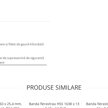
cere şi filete de gaură înfundată
ile de suprasarcină de siguranţă
nere
PRODUSE SIMILARE
250 x 25,4 mm,
Banda fierastrau HSS 1638 x 13
Banda fierast