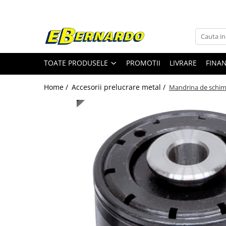
Toate Produsele
Prelucrare metal
TOATE PRODUSELE
PROMOTII
LIVRARE
FINA
Fierastraie pentru metal
Ferastraie mobile pentru metal
Home /
Accesorii prelucrare metal /
Mandrina de schimb
Fierastraie prelucrare metal
Ferastraie orizontale pentru metal
Ferastraie circulare pentru metal
Dispozitive de sudare pentru panze
panglica
Ferastraie automate cu banda si
doua coloane
Ferastraie metal cu banda si taiere
dubla semiautomate
Ferastraie prelucrare metal cu
banda si taiere dubla