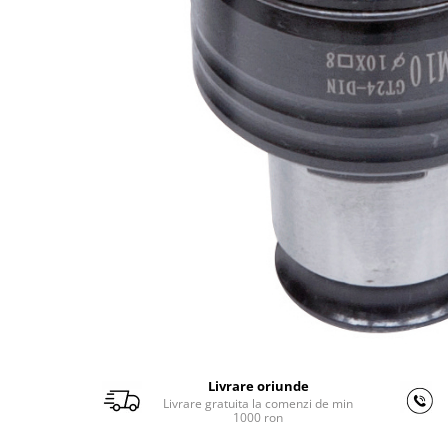
Ferastraie verticale
Strunguri pentru metal
Strunguri CNC
Strunguri cu cutie de viteze
Strunguri cu surub de ghidare
Strunguri de precizie
Strunguri metal cu freza
Strunguri universale
Strunguri universale cu afisaj
digital
Strunguri universale cu viteza
variabila
Masini de gaurit
Masini de gaurit - Vario - cu masa
si coloana
Livrare oriunde
Masini de gaurit cu angrenaj, masa
Livrare gratuita la comenzi de min
si coloana
1000 ron
Masini de gaurit cu coloana