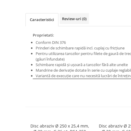
Masini de gaurit cu coloana si cap
de actionare
Masini de gaurit cu coloana si
Review-uri
(0)
Caracteristici
curea de distributie
Masini de gaurit cu masa
Proprietati:
Masini de gaurit cu stand si
Conform DIN 376
coloana
Prinderi de schimbare rapidă incl. cuplaj cu fricţiune
Masini de gaurit radiale
Pentru utilizarea tarozilor pentru filete de gaură de tre
Masini de gaurit si frezat
(găuri înfundate)
Schimbare rapidă şi uşoară a tarozilor fără alte unelte
Masini de gaurit cu freza
Mandrine de derivaţie dotate în serie cu cuplaje reglab
Masini de frezat universale
Variantă de execuţie care nu necesită lucrări de întreţi
Centre de prelucrare verticale CNC
Masini de frezat cu batiu
Masini de frezat multifunctionale
Masini de frezat universale SERVO
Masini de frezat verticale
Masini de slefuit metal
Disc abraziv Ø 250 x 25,4 mm,
Disc abraziv Ø 
Masini de ascutit burghie