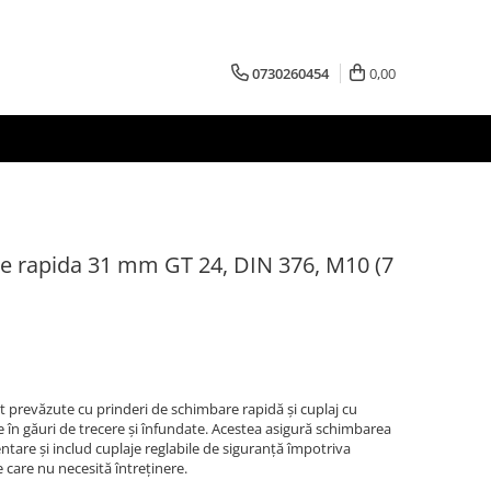
0730260454
0,00
e rapida 31 mm GT 24, DIN 376, M10 (7
prevăzute cu prinderi de schimbare rapidă și cuplaj cu
ete în găuri de trecere și înfundate. Acestea asigură schimbarea
entare și includ cuplaje reglabile de siguranță împotriva
 care nu necesită întreținere.