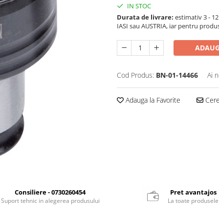
IN STOC
Durata de livrare:
estimativ 3 - 12 
IASI sau AUSTRIA, iar pentru produ
ADAUG
Cod Produs:
BN-01-14466
Ai 
Adauga la Favorite
Cere 
Consiliere - 0730260454
Pret avantajos
Suport tehnic in alegerea produsului
La toate produsele