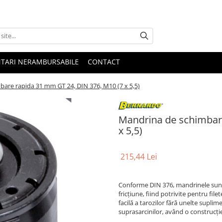
NTARI NERAMBURSABILE
CONTACT
are rapida 31 mm GT 24, DIN 376, M10 (7 x 5,5)
Mandrina de schimbar
x 5,5)
215,44 Lei
Conforme DIN 376, mandrinele sunt 
fricțiune, fiind potrivite pentru fil
facilă a tarozilor fără unelte suplim
suprasarcinilor, având o construcție