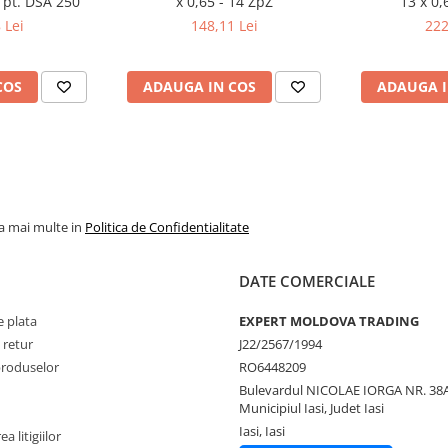
 pt. DSA 250
x 0,65 - 14 ZpZ
13 x 0,
 Lei
148,11 Lei
222
COS
ADAUGA IN COS
ADAUGA I
la mai multe in
Politica de Confidentialitate
DATE COMERCIALE
 plata
EXPERT MOLDOVA TRADING
 retur
J22/2567/1994
produselor
RO6448209
Bulevardul NICOLAE IORGA NR. 38A
Municipiul Iasi, Judet Iasi
Iasi, Iasi
a litigiilor