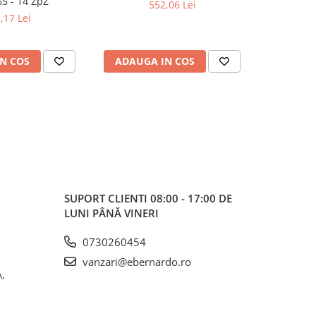
65 - 14 ZpZ
552,06 Lei
,17 Lei
N COS
ADAUGA IN COS
ADAUG
SUPORT CLIENTI
08:00 - 17:00 DE
LUNI PÂNĂ VINERI
0730260454
vanzari@ebernardo.ro
,