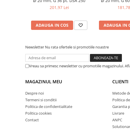
Ø 20 mm, G 36 pt. DSA 250
Ø 20 mm, G 60
Masini de lustruit
201,97 Lei
181,78
Masini de polizat bavuri cu perii
Masini de rectificat plan
ADAUGA IN COS
ADAUGA IN 
Masini de rectificat plan
Masini de rectificat rotund
Masini de satinat
Newsletter
Nu rata ofertele si promotiile noastre
Masini de slefuit combinate
Masini de slefuit cu banda
Vreau sa primesc newsletter cu promotiile magazinului. Af
Masini de slefuit cu disc
Masini de slefuit cu mediu umed si
uscat
MAGAZINUL MEU
CLIENTI
Masini de slefuit cutite de gravat
Despre noi
Metode de
Masini de tesit
Termeni si conditii
Politica de
Masini pentru slefuit tevi
Politica de confidentialitate
Garantia 
Masini universale de ascutit
Politica cookies
Livrare
Polizoare de banc
Contact
ANPC
Masini de filetat
Solutionare