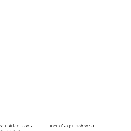
rau BiFlex 1638 x
Luneta fixa pt. Hobby 500
Falci ext