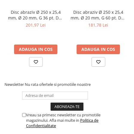
Masini electrice de filetat
Lame de ferastrau cu varf din
Exhaustor pentru aschii metal
carbura
Disc abraziv Ø 250 x 25,4
Disc abraziv Ø 250 x 25,4
mm, Ø 20 mm, G 36 pt. DSA
mm, Ø 20 mm, G 60 pt. DSA
Masini de gaurit cu talpa
Lame de ferăstrău cu acoperire
250
250
magnetica
201,97 Lei
181,78 Lei
TiN
Instalatii de spalare a pieselor
Panze de taiere cu banda verticala
Panze de taiere metal pentru
ADAUGA IN COS
ADAUGA IN COS
ferastraie
Roti de lustruit
Standuri pentru ferăstraie cu
bandă
Newsletter
Nu rata ofertele si promotiile noastre
Standuri pentru mașini de găurit și
frezat
Standuri pentru mașini de șlefuit
Standuri pentru strunguri metal
Vreau sa primesc newsletter cu promotiile
Unelte striere
magazinului. Afla mai multe in
Politica de
Confidentialitate