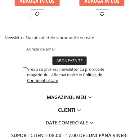
ADAUGA IN COS
ADAUGA IN COS
Masini electrice de filetat
Lame de ferastrau cu varf din
Exhaustor pentru aschii metal
carbura
Masini de gaurit cu talpa
Lame de ferăstrău cu acoperire
magnetica
TiN
Instalatii de spalare a pieselor
Panze de taiere cu banda verticala
Newsletter
Nu rata ofertele si promotiile noastre
Panze de taiere metal pentru
ferastraie
Roti de lustruit
Vreau sa primesc newsletter cu promotiile
Standuri pentru ferăstraie cu
magazinului. Afla mai multe in
Politica de
bandă
Confidentialitate
Standuri pentru mașini de găurit și
frezat
MAGAZINUL MEU
Standuri pentru mașini de șlefuit
CLIENTI
Standuri pentru strunguri metal
DATE COMERCIALE
Unelte striere
SUPORT CLIENTI
08:00 - 17:00 DE LUNI PÂNĂ VINERI