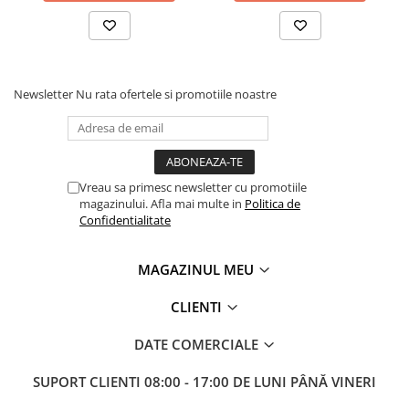
Masini electrice de filetat
Lame de ferastrau cu varf din
Exhaustor pentru aschii metal
carbura
Masini de gaurit cu talpa
Lame de ferăstrău cu acoperire
magnetica
TiN
Newsletter
Nu rata ofertele si promotiile noastre
Instalatii de spalare a pieselor
Panze de taiere cu banda verticala
Panze de taiere metal pentru
ferastraie
Roti de lustruit
Vreau sa primesc newsletter cu promotiile
magazinului. Afla mai multe in
Politica de
Standuri pentru ferăstraie cu
Confidentialitate
bandă
Standuri pentru mașini de găurit și
MAGAZINUL MEU
frezat
Standuri pentru mașini de șlefuit
CLIENTI
Standuri pentru strunguri metal
DATE COMERCIALE
Unelte striere
SUPORT CLIENTI
08:00 - 17:00 DE LUNI PÂNĂ VINERI