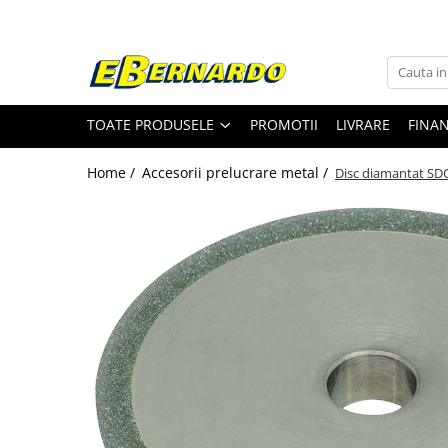
Toate Produsele
Prelucrare metal
TOATE PRODUSELE
PROMOTII
LIVRARE
FINA
Fierastraie pentru metal
Ferastraie mobile pentru metal
Home /
Accesorii prelucrare metal /
Disc diamantat SD
Fierastraie prelucrare metal
Ferastraie orizontale pentru metal
Ferastraie circulare pentru metal
Dispozitive de sudare pentru panze
panglica
Ferastraie automate cu banda si
doua coloane
Ferastraie metal cu banda si taiere
dubla semiautomate
Ferastraie prelucrare metal cu
banda si taiere dubla