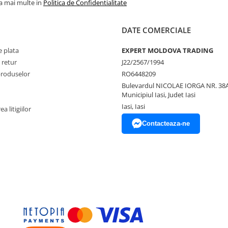
la mai multe in
Politica de Confidentialitate
DATE COMERCIALE
 plata
EXPERT MOLDOVA TRADING
 retur
J22/2567/1994
produselor
RO6448209
Bulevardul NICOLAE IORGA NR. 38A
Municipiul Iasi, Judet Iasi
Iasi, Iasi
a litigiilor
Contacteaza-ne