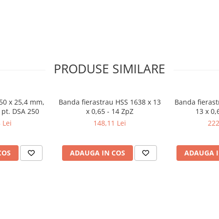
PRODUSE SIMILARE
250 x 25,4 mm,
Banda fierastrau HSS 1638 x 13
Banda fierast
 pt. DSA 250
x 0,65 - 14 ZpZ
13 x 0,
 Lei
148,11 Lei
222
COS
ADAUGA IN COS
ADAUGA I