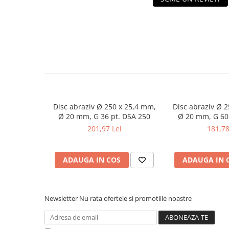
Masini de gaurit cu coloana si cap
de actionare
Masini de gaurit cu coloana si
curea de distributie
Masini de gaurit cu masa
Masini de gaurit cu stand si
coloana
Masini de gaurit radiale
Masini de gaurit si frezat
Disc abraziv Ø 250 x 25,4 mm,
Disc abraziv Ø 
Ø 20 mm, G 36 pt. DSA 250
Ø 20 mm, G 60
Masini de gaurit cu freza
201,97 Lei
181,78
Masini de frezat universale
Centre de prelucrare verticale CNC
Masini de frezat cu batiu
ADAUGA IN COS
ADAUGA IN 
Masini de frezat multifunctionale
Masini de frezat universale SERVO
Masini de frezat verticale
Newsletter
Nu rata ofertele si promotiile noastre
Masini de slefuit metal
Masini de ascutit burghie