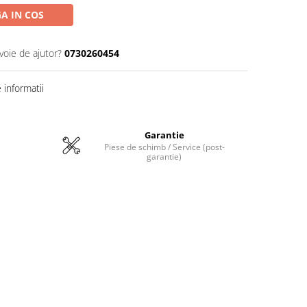
A IN COS
voie de ajutor?
0730260454
informatii
Garantie
Piese de schimb / Service (post-
garantie)