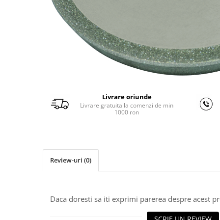
Ferastraie verticale
Strunguri pentru metal
Strunguri CNC
Strunguri cu cutie de viteze
Strunguri cu surub de ghidare
Strunguri de precizie
Strunguri metal cu freza
Strunguri universale
Livrare oriunde
Livrare gratuita la comenzi de min
Strunguri universale cu afisaj
1000 ron
digital
Strunguri universale cu viteza
variabila
Masini de gaurit
Review-uri
(0)
Masini de gaurit - Vario - cu masa
si coloana
Masini de gaurit cu angrenaj, masa
Daca doresti sa iti exprimi parerea despre acest 
si coloana
Masini de gaurit cu coloana
SCRIE UN REVIEW