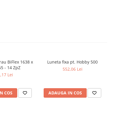
rau BiFlex 1638 x
Luneta fixa pt. Hobby 500
Falci ext
65 - 14 ZpZ
552,06 Lei
,17 Lei
N COS
ADAUGA IN COS
ADAUG