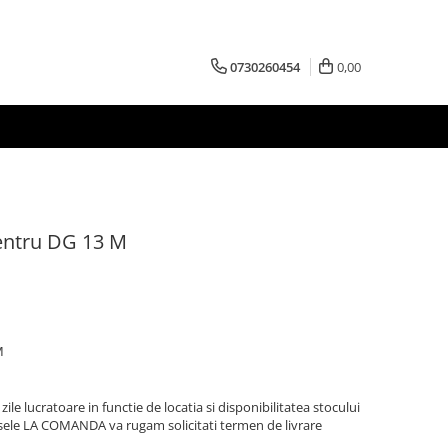
0730260454
0,00
entru DG 13 M
M
zile lucratoare in functie de locatia si disponibilitatea stocului
sele LA COMANDA va rugam solicitati termen de livrare