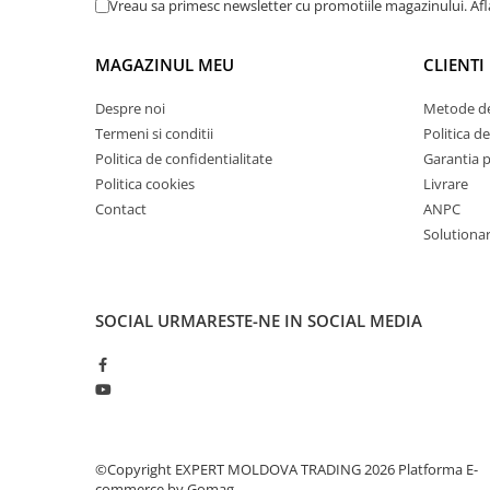
Vreau sa primesc newsletter cu promotiile magazinului. Af
Masini de lustruit
Masini de polizat bavuri cu perii
MAGAZINUL MEU
CLIENTI
Masini de rectificat plan
Despre noi
Metode de
Masini de rectificat plan
Termeni si conditii
Politica de
Masini de rectificat rotund
Politica de confidentialitate
Garantia 
Masini de satinat
Politica cookies
Livrare
Masini de slefuit combinate
Contact
ANPC
Masini de slefuit cu banda
Solutionare
Masini de slefuit cu disc
Masini de slefuit cu mediu umed si
uscat
SOCIAL
URMARESTE-NE IN SOCIAL MEDIA
Masini de slefuit cutite de gravat
Masini de tesit
Masini pentru slefuit tevi
Masini universale de ascutit
Polizoare de banc
©Copyright EXPERT MOLDOVA TRADING 2026
Platforma E-
Masini de filetat
commerce by Gomag