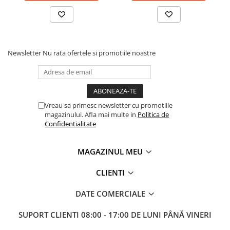
Masini electrice de filetat
Lame de ferastrau cu varf din
Exhaustor pentru aschii metal
carbura
Masini de gaurit cu talpa
Lame de ferăstrău cu acoperire
magnetica
TiN
Newsletter
Nu rata ofertele si promotiile noastre
Instalatii de spalare a pieselor
Panze de taiere cu banda verticala
Panze de taiere metal pentru
ferastraie
Roti de lustruit
Vreau sa primesc newsletter cu promotiile
magazinului. Afla mai multe in
Politica de
Standuri pentru ferăstraie cu
Confidentialitate
bandă
Standuri pentru mașini de găurit și
MAGAZINUL MEU
frezat
Standuri pentru mașini de șlefuit
CLIENTI
Standuri pentru strunguri metal
DATE COMERCIALE
Unelte striere
SUPORT CLIENTI
08:00 - 17:00 DE LUNI PÂNĂ VINERI