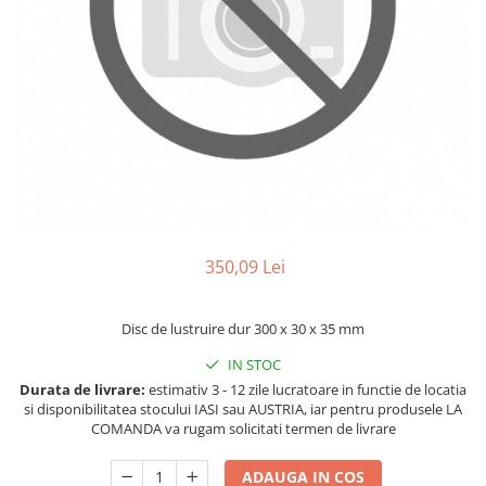
Ferastraie verticale
Strunguri pentru metal
Strunguri CNC
Strunguri cu cutie de viteze
Strunguri cu surub de ghidare
Strunguri de precizie
Strunguri metal cu freza
Strunguri universale
Strunguri universale cu afisaj
digital
350,09 Lei
Strunguri universale cu viteza
variabila
Disc de lustruire dur 300 x 30 x 35 mm
Masini de gaurit
IN STOC
Masini de gaurit - Vario - cu masa
Durata de livrare:
estimativ 3 - 12 zile lucratoare in functie de locatia
si coloana
si disponibilitatea stocului IASI sau AUSTRIA, iar pentru produsele LA
Masini de gaurit cu angrenaj, masa
COMANDA va rugam solicitati termen de livrare
si coloana
Masini de gaurit cu coloana
ADAUGA IN COS