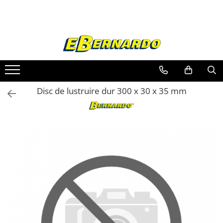
Toate Produsele
Prelucrare metal
Fierastraie pentru metal
Ferastraie mobile pentru metal
Disc de lustruire dur 300 x 30 x 35 mm
Fierastraie prelucrare metal
Ferastraie orizontale pentru metal
Ferastraie circulare pentru metal
Dispozitive de sudare pentru panze
panglica
Ferastraie automate cu banda si
doua coloane
Ferastraie metal cu banda si taiere
dubla semiautomate
Ferastraie prelucrare metal cu
banda si taiere dubla