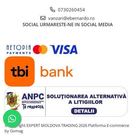
Mandrină cu 4 fălci din fontă
0730260454
Mandrină cu 4 fălci din otel
vanzari@ebernardo.ro
Seturi de unelte pentru strungarie
SOCIAL
URMARESTE-NE IN SOCIAL MEDIA
Standuri pentru strunguri
Instrumente de prindere
Dispozitive de prindere pentru
unelte
Elemente de prindere mecanică
Fălci pentru PHV / VHV
Menghine
Mese rotative / mese inclinabile /
Etape XY
Papusa mobila / con de centrare
Instrumente de masurare
Afisaj digital
Bloc ecartament, masurare și
©Copyright EXPERT MOLDOVA TRADING 2026
Platforma E-commerce
testare
by Gomag