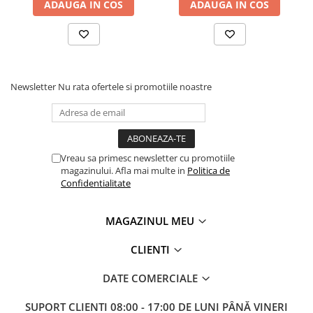
ADAUGA IN COS
ADAUGA IN COS
Masini pneumatice de filetat
Masini electrice de filetat
Exhaustor pentru aschii metal
Masini de gaurit cu talpa
magnetica
Newsletter
Nu rata ofertele si promotiile noastre
Instalatii de spalare a pieselor
Accesorii prelucrare metal
Universale de strung si accesorii
pentru strunguri
Vreau sa primesc newsletter cu promotiile
magazinului. Afla mai multe in
Politica de
Falci pentru 3 bacuri PS3/ PO3
Confidentialitate
Falci pentru 4 bacuri PS4/ PO4
Flanșă
MAGAZINUL MEU
Fălcile pentru 3-bacuri DK11
CLIENTI
Fălcile pentru 4-bacuri DK12
Mandrine independente
DATE COMERCIALE
Mandrină cu 3 fălci din fontă
SUPORT CLIENTI
08:00 - 17:00 DE LUNI PÂNĂ VINERI
Mandrină cu 3 fălci din otel