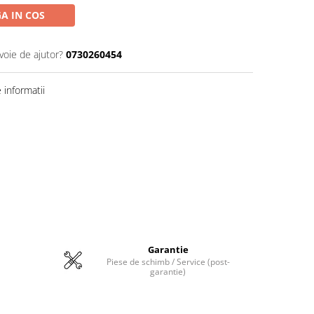
A IN COS
voie de ajutor?
0730260454
informatii
Garantie
Piese de schimb / Service (post-
garantie)