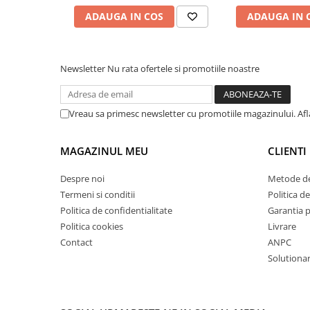
Masini de lustruit
ADAUGA IN COS
ADAUGA IN 
Masini de polizat bavuri cu perii
Masini de rectificat plan
Newsletter
Nu rata ofertele si promotiile noastre
Masini de rectificat plan
Masini de rectificat rotund
Masini de satinat
Vreau sa primesc newsletter cu promotiile magazinului. Af
Masini de slefuit combinate
Masini de slefuit cu banda
MAGAZINUL MEU
CLIENTI
Masini de slefuit cu disc
Masini de slefuit cu mediu umed si
Despre noi
Metode de
uscat
Termeni si conditii
Politica de
Masini de slefuit cutite de gravat
Politica de confidentialitate
Garantia 
Politica cookies
Livrare
Masini de tesit
Contact
ANPC
Masini pentru slefuit tevi
Solutionare
Masini universale de ascutit
Polizoare de banc
Masini de filetat