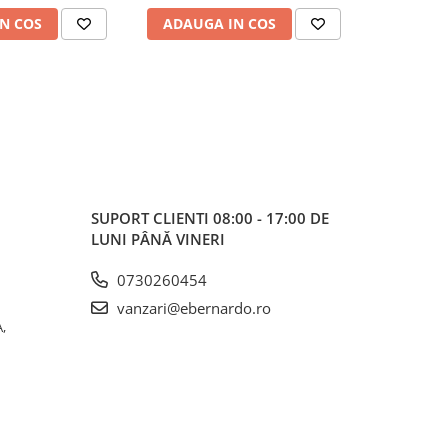
N COS
ADAUGA IN COS
ADAUG
SUPORT CLIENTI
08:00 - 17:00 DE
LUNI PÂNĂ VINERI
0730260454
vanzari@ebernardo.ro
,