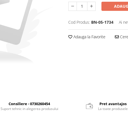
ADAUG
Cod Produs:
BN-05-1734
Ai ne
Adauga la Favorite
Cere 
Consiliere - 0730260454
Pret avantajos
Suport tehnic in alegerea produsului
La toate produsele