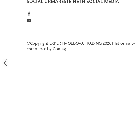
SOCIAL
URMARESTE-NE IN SOCIAL MEDIA
Masini pneumatice de filetat
Masini electrice de filetat
Exhaustor pentru aschii metal
Masini de gaurit cu talpa
magnetica
©Copyright EXPERT MOLDOVA TRADING 2026
Platforma E-
Instalatii de spalare a pieselor
commerce by Gomag
Accesorii prelucrare metal
Universale de strung si accesorii
pentru strunguri
Falci pentru 3 bacuri PS3/ PO3
Falci pentru 4 bacuri PS4/ PO4
Flanșă
Fălcile pentru 3-bacuri DK11
Fălcile pentru 4-bacuri DK12
Mandrine independente
Mandrină cu 3 fălci din fontă
Mandrină cu 3 fălci din otel