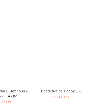
rau BiFlex 1638 x
Luneta fixa pt. Hobby 500
Falci ext
65 - 14 ZpZ
552,06 Lei
,17 Lei