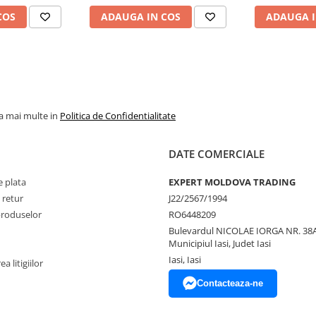
COS
ADAUGA IN COS
ADAUGA I
la mai multe in
Politica de Confidentialitate
DATE COMERCIALE
 plata
EXPERT MOLDOVA TRADING
 retur
J22/2567/1994
produselor
RO6448209
Bulevardul NICOLAE IORGA NR. 38A
Municipiul Iasi, Judet Iasi
Iasi, Iasi
a litigiilor
Contacteaza-ne