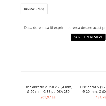
Masini de gaurit cu coloana si cap
de actionare
Review-uri
(0)
Masini de gaurit cu coloana si
curea de distributie
Masini de gaurit cu masa
Daca doresti sa iti exprimi parerea despre acest 
Masini de gaurit cu stand si
coloana
SCRIE UN REVIEW
Masini de gaurit radiale
Masini de gaurit si frezat
Masini de gaurit cu freza
Masini de frezat universale
Centre de prelucrare verticale CNC
Masini de frezat cu batiu
Masini de frezat multifunctionale
Masini de frezat universale SERVO
Disc abraziv Ø 250 x 25,4 mm,
Disc abraziv Ø 
Ø 20 mm, G 36 pt. DSA 250
Ø 20 mm, G 60
Masini de frezat verticale
201,97 Lei
181,78
Masini de slefuit metal
Masini de ascutit burghie