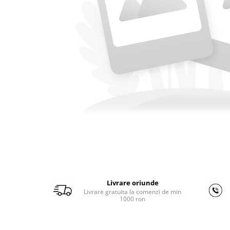
Ferastraie verticale
Strunguri pentru metal
Strunguri CNC
Strunguri cu cutie de viteze
Strunguri cu surub de ghidare
Strunguri de precizie
Strunguri metal cu freza
Strunguri universale
Strunguri universale cu afisaj
digital
Strunguri universale cu viteza
variabila
Masini de gaurit
Masini de gaurit - Vario - cu masa
Livrare oriunde
si coloana
Livrare gratuita la comenzi de min
Masini de gaurit cu angrenaj, masa
1000 ron
si coloana
Masini de gaurit cu coloana