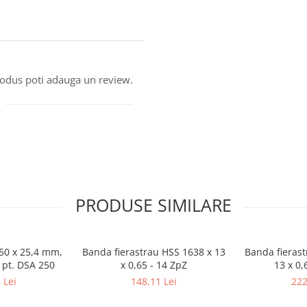
produs poti adauga un review.
PRODUSE SIMILARE
250 x 25,4 mm,
Banda fierastrau HSS 1638 x 13
Banda fierast
 pt. DSA 250
x 0,65 - 14 ZpZ
13 x 0,
 Lei
148,11 Lei
222