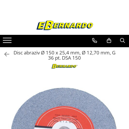
Toate Produsele
Prelucrare metal
Fierastraie pentru metal
Ferastraie mobile pentru metal
Disc abraziv Ø 150 x 25,4 mm, Ø 12,70 mm, G
Fierastraie prelucrare metal
36 pt. DSA 150
Ferastraie orizontale pentru metal
Ferastraie circulare pentru metal
Dispozitive de sudare pentru panze
panglica
Ferastraie automate cu banda si
doua coloane
Ferastraie metal cu banda si taiere
dubla semiautomate
Ferastraie prelucrare metal cu
banda si taiere dubla