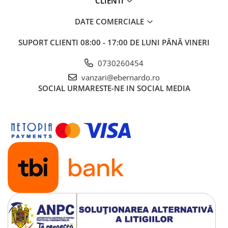
CLIENTI
Mandrină cu 4 fălci din fontă
DATE COMERCIALE
Mandrină cu 4 fălci din otel
Seturi de unelte pentru strungarie
SUPORT CLIENTI
08:00 - 17:00 DE LUNI PÂNĂ VINERI
Standuri pentru strunguri
Instrumente de prindere
0730260454
vanzari@ebernardo.ro
Dispozitive de prindere pentru
unelte
SOCIAL
URMARESTE-NE IN SOCIAL MEDIA
Elemente de prindere mecanică
Fălci pentru PHV / VHV
Menghine
Mese rotative / mese inclinabile /
Etape XY
Papusa mobila / con de centrare
Instrumente de masurare
Afisaj digital
Bloc ecartament, masurare și
testare