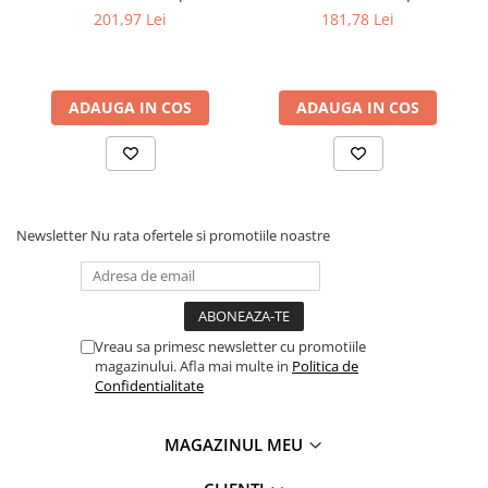
250
250
Masini pneumatice de filetat
201,97 Lei
181,78 Lei
Masini electrice de filetat
Exhaustor pentru aschii metal
Masini de gaurit cu talpa
ADAUGA IN COS
ADAUGA IN COS
magnetica
Instalatii de spalare a pieselor
Accesorii prelucrare metal
Universale de strung si accesorii
Newsletter
Nu rata ofertele si promotiile noastre
pentru strunguri
Falci pentru 3 bacuri PS3/ PO3
Falci pentru 4 bacuri PS4/ PO4
Flanșă
Vreau sa primesc newsletter cu promotiile
Fălcile pentru 3-bacuri DK11
magazinului. Afla mai multe in
Politica de
Confidentialitate
Fălcile pentru 4-bacuri DK12
Mandrine independente
MAGAZINUL MEU
Mandrină cu 3 fălci din fontă
Mandrină cu 3 fălci din otel