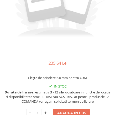
Ferastraie verticale
Strunguri pentru metal
Strunguri CNC
Strunguri cu cutie de viteze
Strunguri cu surub de ghidare
Strunguri de precizie
Strunguri metal cu freza
Strunguri universale
Strunguri universale cu afisaj
digital
235,64 Lei
Strunguri universale cu viteza
variabila
Cleşte de prindere 6,0 mm pentru U3M
Masini de gaurit
IN STOC
Masini de gaurit - Vario - cu masa
Durata de livrare:
estimativ 3 - 12 zile lucratoare in functie de locatia
si coloana
si disponibilitatea stocului IASI sau AUSTRIA, iar pentru produsele LA
Masini de gaurit cu angrenaj, masa
COMANDA va rugam solicitati termen de livrare
si coloana
Masini de gaurit cu coloana
ADAUGA IN COS