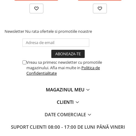
Masini pneumatice de filetat
Masini electrice de filetat
Exhaustor pentru aschii metal
Masini de gaurit cu talpa
Newsletter
Nu rata ofertele si promotiile noastre
magnetica
Instalatii de spalare a pieselor
Accesorii prelucrare metal
Vreau sa primesc newsletter cu promotiile
Universale de strung si accesorii
magazinului. Afla mai multe in
Politica de
pentru strunguri
Confidentialitate
Falci pentru 3 bacuri PS3/ PO3
Falci pentru 4 bacuri PS4/ PO4
MAGAZINUL MEU
Flanșă
Fălcile pentru 3-bacuri DK11
CLIENTI
Fălcile pentru 4-bacuri DK12
DATE COMERCIALE
Mandrine independente
Mandrină cu 3 fălci din fontă
SUPORT CLIENTI
08:00 - 17:00 DE LUNI PÂNĂ VINERI
Mandrină cu 3 fălci din otel