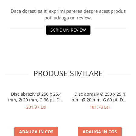
Masini de lustruit
Daca doresti sa iti exprimi parerea despre acest produs
Masini de polizat bavuri cu perii
poti adauga un review.
Masini de rectificat plan
SCRIE UN REVIEW
Masini de rectificat plan
Masini de rectificat rotund
Masini de satinat
Masini de slefuit combinate
Masini de slefuit cu banda
Masini de slefuit cu disc
PRODUSE SIMILARE
Masini de slefuit cu mediu umed si
uscat
Masini de slefuit cutite de gravat
Disc abraziv Ø 250 x 25,4
Disc abraziv Ø 250 x 25,4
Masini de tesit
mm, Ø 20 mm, G 36 pt. DSA
mm, Ø 20 mm, G 60 pt. DSA
250
250
201,97 Lei
181,78 Lei
Masini pentru slefuit tevi
Masini universale de ascutit
Polizoare de banc
Masini de filetat
ADAUGA IN COS
ADAUGA IN COS