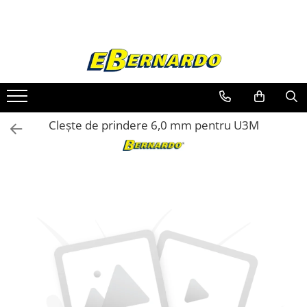
Toate Produsele
Prelucrare metal
Fierastraie pentru metal
Ferastraie mobile pentru metal
Cleşte de prindere 6,0 mm pentru U3M
Fierastraie prelucrare metal
Ferastraie orizontale pentru metal
Ferastraie circulare pentru metal
Dispozitive de sudare pentru panze
panglica
Ferastraie automate cu banda si
doua coloane
Ferastraie metal cu banda si taiere
dubla semiautomate
Ferastraie prelucrare metal cu
banda si taiere dubla