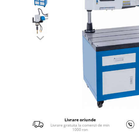
Ferastraie verticale
Strunguri pentru metal
Strunguri CNC
Strunguri cu cutie de viteze
Strunguri cu surub de ghidare
Strunguri de precizie
Strunguri metal cu freza
Strunguri universale
Strunguri universale cu afisaj
digital
Strunguri universale cu viteza
variabila
Masini de gaurit
Masini de gaurit - Vario - cu masa
si coloana
Livrare oriunde
Masini de gaurit cu angrenaj, masa
Livrare gratuita la comenzi de min
si coloana
1000 ron
Masini de gaurit cu coloana