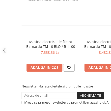
Masini pneumatice de filetat
Masini electrice de filetat
Exhaustor pentru aschii metal
Masini de gaurit cu talpa
magnetica
Instalatii de spalare a pieselor
Masina electrica de filetat
Masina electric
Accesorii prelucrare metal
Bernardo TM 10 BLO / R 1100
Bernardo TM 10
Universale de strung si accesorii
7.338,36 Lei
8.482,8
pentru strunguri
Falci pentru 3 bacuri PS3/ PO3
ADAUGA IN COS
ADAUGA IN 
Falci pentru 4 bacuri PS4/ PO4
Flanșă
Fălcile pentru 3-bacuri DK11
Newsletter
Nu rata ofertele si promotiile noastre
Fălcile pentru 4-bacuri DK12
Mandrine independente
Vreau sa primesc newsletter cu promotiile magazinului. Af
Mandrină cu 3 fălci din fontă
Mandrină cu 3 fălci din otel