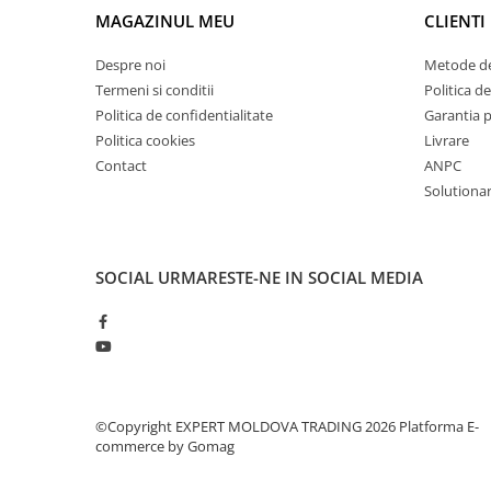
Mandrină cu 4 fălci din fontă
MAGAZINUL MEU
CLIENTI
Mandrină cu 4 fălci din otel
Despre noi
Metode de
Seturi de unelte pentru strungarie
Termeni si conditii
Politica de
Standuri pentru strunguri
Politica de confidentialitate
Garantia 
Instrumente de prindere
Politica cookies
Livrare
Contact
ANPC
Dispozitive de prindere pentru
unelte
Solutionare
Elemente de prindere mecanică
Fălci pentru PHV / VHV
Menghine
SOCIAL
URMARESTE-NE IN SOCIAL MEDIA
Mese rotative / mese inclinabile /
Etape XY
Papusa mobila / con de centrare
Instrumente de masurare
Afisaj digital
©Copyright EXPERT MOLDOVA TRADING 2026
Platforma E-
Bloc ecartament, masurare și
commerce by Gomag
testare