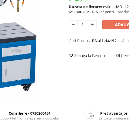
Durata de livrare:
estimativ 3 - 12 
IASI sau AUSTRIA, iar pentru produ
ADAUG
Cod Produs:
BN-01-14192
Ai 
Adauga la Favorite
Cere 
Consiliere - 0730260454
Pret avantajos
Suport tehnic in alegerea produsului
La toate produsele