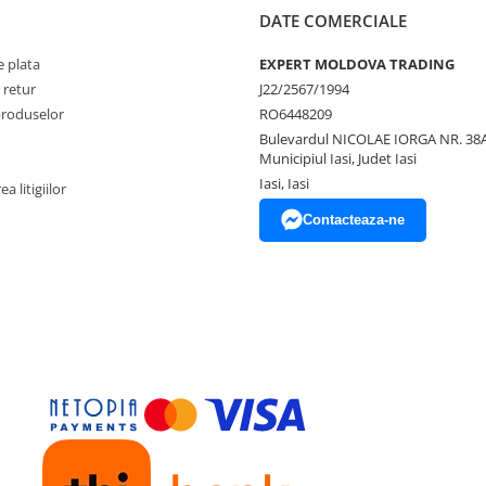
DATE COMERCIALE
 plata
EXPERT MOLDOVA TRADING
 retur
J22/2567/1994
produselor
RO6448209
Bulevardul NICOLAE IORGA NR. 38A
Municipiul Iasi, Judet Iasi
Iasi, Iasi
a litigiilor
Contacteaza-ne