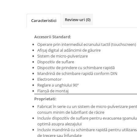
Masini de gaurit cu coloana si cap
de actionare
Masini de gaurit cu coloana si
Review-uri
(0)
Caracteristici
curea de distributie
Masini de gaurit cu masa
Accesorii Standard:
Masini de gaurit cu stand si
Operare prin intermediul ecranului tactil (touchscreen)
coloana
Afişaj digital al adâncimii de găurire
Masini de gaurit radiale
Sistem de micro-pulverizare
Masini de gaurit si frezat
Dispozitiv de suflare
Dispozitiv de prindere cu schimbare rapidă
Masini de gaurit cu freza
Mandrină de schimbare rapidă conform DIN
Masini de frezat universale
Electromotor
Reglare a unghiului 90°
Centre de prelucrare verticale CNC
Flanşă de montaj
Masini de frezat cu batiu
Proprietati:
Masini de frezat multifunctionale
Fabricat în serie cu un sistem de micro-pulverizare pent
Masini de frezat universale SERVO
consum minim de lubrifiant de răcire
Inclusiv dispozitiv de suflare pentru evacuarea şpanului,
Masini de frezat verticale
optimă asupra alezajului
Masini de slefuit metal
Inclusiv mandrină cu schimbare rapidă pentru utilizarea
de trecere sau înfundate
Masini de ascutit burghie