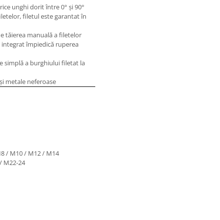
ice unghi dorit între 0° şi 90°
etelor, filetul este garantat în
e tăierea manuală a filetelor
 integrat împiedică ruperea
 simplă a burghiului filetat la
u şi metale neferoase
M8 / M10 / M12 / M14
/ M22-24