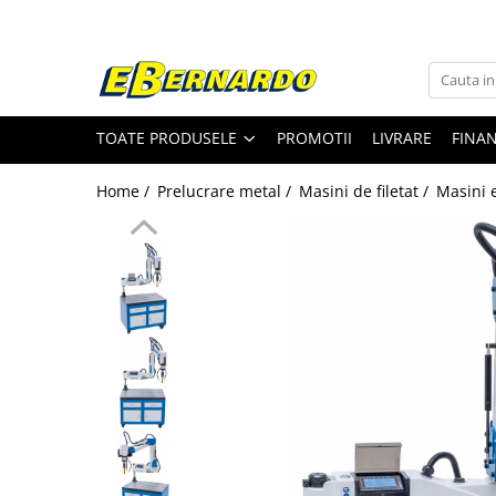
Toate Produsele
Prelucrare metal
TOATE PRODUSELE
PROMOTII
LIVRARE
FINA
Fierastraie pentru metal
Ferastraie mobile pentru metal
Home /
Prelucrare metal /
Masini de filetat /
Masini e
Fierastraie prelucrare metal
Ferastraie orizontale pentru metal
Ferastraie circulare pentru metal
Dispozitive de sudare pentru panze
panglica
Ferastraie automate cu banda si
doua coloane
Ferastraie metal cu banda si taiere
dubla semiautomate
Ferastraie prelucrare metal cu
banda si taiere dubla