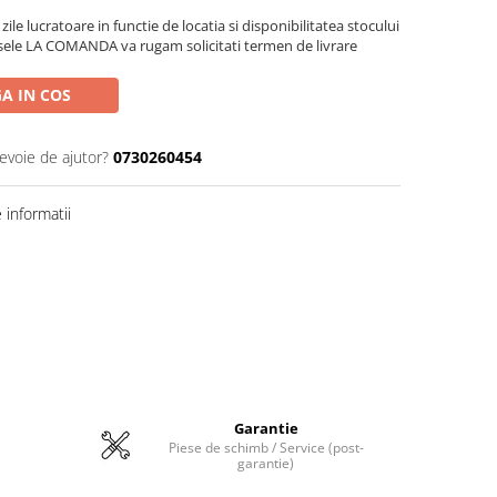
zile lucratoare in functie de locatia si disponibilitatea stocului
sele LA COMANDA va rugam solicitati termen de livrare
A IN COS
nevoie de ajutor?
0730260454
informatii
Garantie
Piese de schimb / Service (post-
garantie)