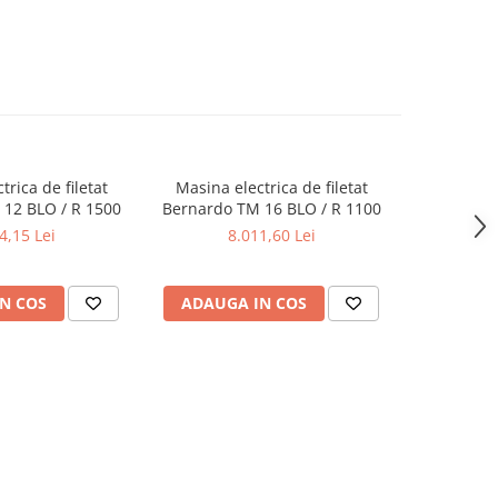
trica de filetat
Masina electrica de filetat
Masina e
12 BLO / R 1500
Bernardo TM 16 BLO / R 1100
Bernardo 
4,15 Lei
8.011,60 Lei
8
N COS
ADAUGA IN COS
ADAUG