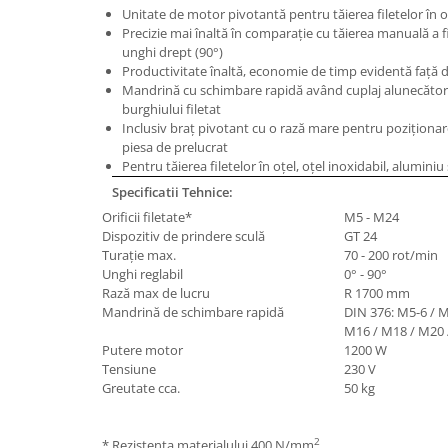
Unitate de motor pivotantă pentru tăierea filetelor în or
Masini de lustruit
Precizie mai înaltă în comparaţie cu tăierea manuală a fil
Masini de polizat bavuri cu perii
unghi drept (90°)
Productivitate înaltă, economie de timp evidentă faţă d
Masini de rectificat plan
Mandrină cu schimbare rapidă având cuplaj alunecător
Masini de rectificat plan
burghiului filetat
Masini de rectificat rotund
Inclusiv braţ pivotant cu o rază mare pentru poziţionare
piesa de prelucrat
Masini de satinat
Pentru tăierea filetelor în oţel, oţel inoxidabil, alumini
Masini de slefuit combinate
Specificatii Tehnice:
Masini de slefuit cu banda
Orificii filetate*
M5 - M24
Masini de slefuit cu disc
Dispozitiv de prindere sculă
GT 24
Turaţie max.
70 - 200 rot/min
Masini de slefuit cu mediu umed si
Unghi reglabil
0° - 90°
uscat
Rază max de lucru
R 1700 mm
Masini de slefuit cutite de gravat
Mandrină de schimbare rapidă
DIN 376: M5-6 / 
Masini de tesit
M16 / M18 / M20 
Putere motor
1200 W
Masini pentru slefuit tevi
Tensiune
230 V
Masini universale de ascutit
Greutate cca.
50 kg
Polizoare de banc
Masini de filetat
2
* Rezistenţa materialului 400 N/mm