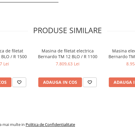
PRODUSE SIMILARE
a de filetat
Masina de filetat electrica
Masina elec
 BLO / R 1500
Bernardo TM 12 BLO / R 1100
Bernardo TM 
7 Lei
7.809,63 Lei
8.95
COS
ADAUGA IN COS
ADAUGA I
la mai multe in
Politica de Confidentialitate