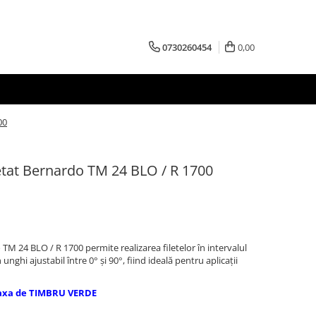
0730260454
0,00
00
letat Bernardo TM 24 BLO / R 1700
 TM 24 BLO / R 1700 permite realizarea filetelor în intervalul
unghi ajustabil între 0° și 90°, fiind ideală pentru aplicații
axa de TIMBRU VERDE