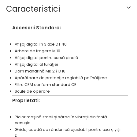
Masini pneumatice de filetat
prelucrarea metalelor
Prese pentru rame
Caracteristici
Masini electrice de filetat
Instrumente de tăiere diferite
Standuri universale
Exhaustor pentru aschii metal
Lame de ferastrau cu varf din
Masini de gaurit cu talpa
Accesorii Standard:
carbura
magnetica
Lame de ferăstrău cu acoperire
Instalatii de spalare a pieselor
Afişaj digital în 3 axe DT 40
TiN
Arbore de tragere M 10
Panze de taiere cu banda
Afişaj digital pentru cursă pinolă
verticala
Afişaj digital al turaţiei
Panze de taiere metal pentru
Dorn mandrină MK 2 / B 16
ferastraie
Apărătoare de protecţie reglabilă pe înălţime
Filtru CEM conform standard CE
Roti de lustruit
Scule de operare
Standuri pentru ferăstraie cu
Proprietati:
bandă
Standuri pentru mașini de găurit
Picior maşină stabil şi sărac în vibraţii din fontă
și frezat
cenuşie
Standuri pentru mașini de
Ghidaj coadă de rândunică ajustabil pentru axa x, y şi
șlefuit
z