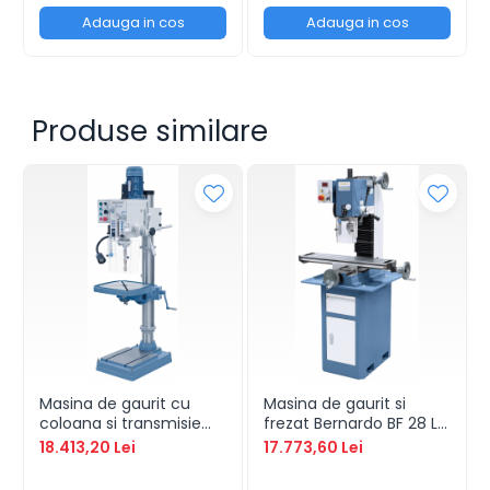
Adauga in cos
Adauga in cos
Produse similare
Masina de gaurit cu
Masina de gaurit si
coloana si transmisie
frezat Bernardo BF 28 L
Bernardo GB 35 HS
Vario
18.413,20 Lei
17.773,60 Lei