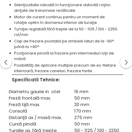
Silenţiozitate ridicată în funcţionare datorită roţilor
Standuri pentru strunguri metal
dinţate de transmisie rectificate
Unelte striere
Motor de curent continuu pentru un moment de
rotaţie optim în domeniul inferior de turaţie
Turaţie reglabilă fără trepte de la 50 - 1125 / 100 - 2250
rot/min
Cap de frezare pivotabil pe ambele laturi de la -90°
până la +90°
Poziţionare pinolă la frezare prin intermediul roţii de
mână
Posibilităţi de aplicare multiple precum de ex. filetare
interioară, frezare caneluri, frezare fante ...
Specificatii Tehnice:
Diametru gaurie in otel
16 mm
Freză frontală max.
50 mm
Freză tijă max.
20 mm
Consolă
170 mm
Distanţă ax / masă max.
275 mm
Cursă pinolă
50 mm
Turaţie ax, fără trepte
50 - 1125 / 100 - 2250