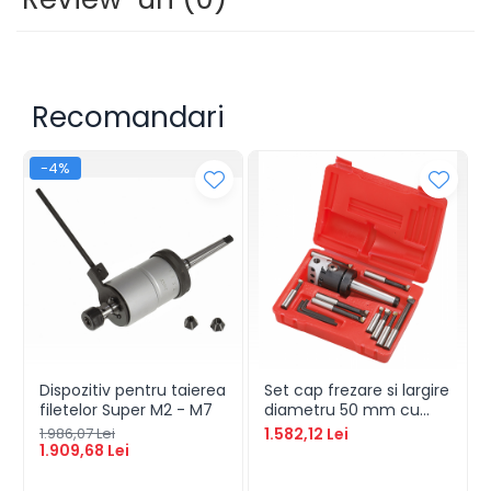
Recomandari
-4%
Dispozitiv pentru taierea
Set cap frezare si largire
filetelor Super M2 - M7
diametru 50 mm cu
prindere MK 2
1.986,07 Lei
1.582,12 Lei
1.909,68 Lei