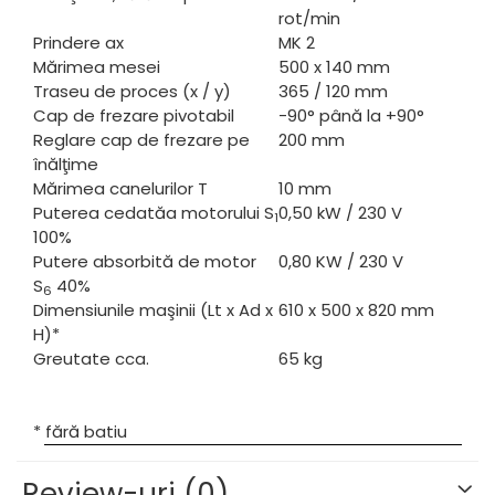
rot/min
Prindere ax
MK 2
Mărimea mesei
500 x 140 mm
Traseu de proces (x / y)
365 / 120 mm
Cap de frezare pivotabil
-90° până la +90°
Reglare cap de frezare pe
200 mm
înălţime
Mărimea canelurilor T
10 mm
Puterea cedată
a motorului S
0,50 kW / 230 V
1
100%
Putere absorbită de motor
0,80 KW / 230 V
S
40%
6
Dimensiunile maşinii (Lt x Ad x
610 x 500 x 820 mm
H)*
Greutate cca.
65 kg
* fără batiu
Review-uri
(0)