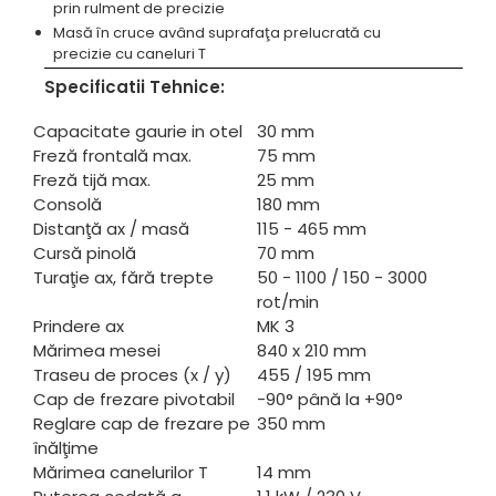
prin rulment de precizie
Masă în cruce având suprafaţa prelucrată cu
precizie cu caneluri T
Specificatii Tehnice:
Capacitate gaurie in otel
30 mm
Freză frontală max.
75 mm
Freză tijă max.
25 mm
Consolă
180 mm
Distanţă ax / masă
115 - 465 mm
Cursă pinolă
70 mm
Turaţie ax, fără trepte
50 - 1100 / 150 - 3000
rot/min
Prindere ax
MK 3
Mărimea mesei
840 x 210 mm
Traseu de proces (x / y)
455 / 195 mm
Cap de frezare pivotabil
-90° până la +90°
Reglare cap de frezare pe
350 mm
înălţime
Mărimea canelurilor T
14 mm