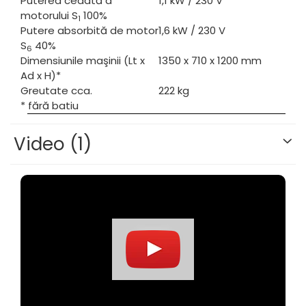
Puterea cedată a
1,1 kW / 230 V
motorului S
100%
1
Putere absorbită de motor
1,6 kW / 230 V
S
40%
6
Dimensiunile maşinii (Lt x
1350 x 710 x 1200 mm
Ad x H)*
Greutate cca.
222 kg
* fără batiu
Video
(1)