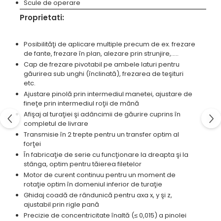
Scule de operare
Standuri pentru strunguri metal
Proprietati:
Unelte striere
Posibilităţi de aplicare multiple precum de ex. frezare
de fante, frezare în plan, alezare prin strunjire,.....
Cap de frezare pivotabil pe ambele laturi pentru
găurirea sub unghi (înclinată), frezarea de teşituri
etc.
Ajustare pinolă prin intermediul manetei, ajustare de
fineţe prin intermediul roţii de mână
Afişaj al turaţiei şi adâncimii de găurire cuprins în
completul de livrare
Transmisie în 2 trepte pentru un transfer optim al
forţei
În fabricaţie de serie cu funcţionare la dreapta şi la
stânga, optim pentru tăierea filetelor
Motor de curent continuu pentru un moment de
rotaţie optim în domeniul inferior de turaţie
Ghidaj coadă de rândunică pentru axa x, y şi z,
ajustabil prin rigle pană
Precizie de concentricitate înaltă (≤ 0,015) a pinolei