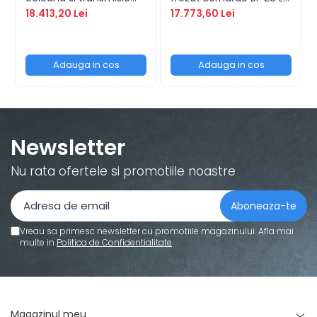
Bernardo GB 35 HS
Vario
18.413,20 Lei
17.773,60 Lei
Adauga in cos
Adauga in cos
Newsletter
Nu rata ofertele si promotiile noastre
Vreau sa primesc newsletter cu promotiile magazinului. Afla mai
multe in
Politica de Confidentialitate
Magazinul meu