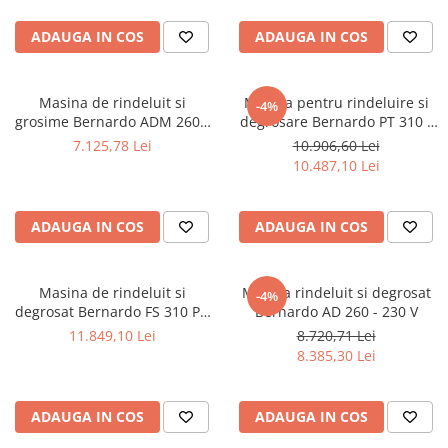
Masini de lustruit
ADAUGA IN COS
ADAUGA IN COS
Masini de polizat bavuri cu perii
Masini de rectificat plan
Masini de rectificat plan
Masina de rindeluit si
Masina pentru rindeluire si
-4%
grosime Bernardo ADM 260 -
degrosare Bernardo PT 310 -
Masini de rectificat rotund
400 V
400 V
7.125,78 Lei
10.906,60 Lei
Masini de satinat
10.487,10 Lei
Masini de slefuit combinate
Masini de slefuit cu banda
ADAUGA IN COS
ADAUGA IN COS
Masini de slefuit cu disc
Masini de slefuit cu mediu umed si
uscat
Masina de rindeluit si
Masina rindeluit si degrosat
-4%
Masini de slefuit cutite de gravat
degrosat Bernardo FS 310 P -
Bernardo AD 260 - 230 V
Masini de tesit
400 V
11.849,10 Lei
8.720,71 Lei
Masini pentru slefuit tevi
8.385,30 Lei
Masini universale de ascutit
Polizoare de banc
ADAUGA IN COS
ADAUGA IN COS
Masini de filetat