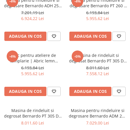
Masina pentru rindeluire si
Masina pentru rindeluire si
-4%
-4%
Masini de gaurit cu coloana si cap
degrosare Bernardo ADH 250
degrosare Bernardo PT 260 -
de actionare
P - 400 V
230 V
7.201,19 Lei
6.193,84 Lei
Masini de gaurit cu coloana si
6.924,22 Lei
5.955,62 Lei
curea de distributie
Masini de gaurit cu masa
ADAUGA IN COS
ADAUGA IN COS
Masini de gaurit cu stand si
coloana
Masini de gaurit radiale
Abric pentru ateliere de
Masina de rindeluit si
-4%
-6%
Masini de gaurit si frezat
tamplarie | Abric lemn
degrosat Bernardo PT 305 D -
Bernardo PT 260 - 400 V
230 V
Masini de gaurit cu freza
6.193,84 Lei
8.011,60 Lei
5.955,62 Lei
7.558,12 Lei
Masini de frezat universale
Centre de prelucrare verticale CNC
Masini de frezat cu batiu
ADAUGA IN COS
ADAUGA IN COS
Masini de frezat multifunctionale
Masini de frezat universale SERVO
Masina de rindeluit si
Masina pentru rindeluire si
Masini de frezat verticale
degrosat Bernardo PT 305 D -
degrosare Bernardo ADM 260
Masini de slefuit metal
400 V
- 230 V
8.011,60 Lei
7.029,00 Lei
Masini de ascutit burghie