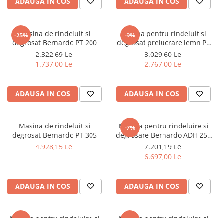
ADAUGA IN COS
ADAUGA IN COS
Ferastraie verticale
Strunguri pentru metal
Strunguri CNC
Masina de rindeluit si
Masina pentru rindeluit si
-25%
-9%
degrosat Bernardo PT 200
degrosat prelucrare lemn PT
Strunguri cu cutie de viteze
200 ED - 230 V
2.322,69 Lei
3.029,60 Lei
Strunguri cu surub de ghidare
1.737,00 Lei
2.767,00 Lei
Strunguri de precizie
Strunguri metal cu freza
Strunguri universale
ADAUGA IN COS
ADAUGA IN COS
Strunguri universale cu afisaj
digital
Masina de rindeluit si
Masina pentru rindeluire si
-7%
Strunguri universale cu viteza
degrosat Bernardo PT 305
degrosare Bernardo ADH 250
variabila
P - 230 V
4.928,15 Lei
7.201,19 Lei
Masini de gaurit
6.697,00 Lei
Masini de gaurit - Vario - cu masa
si coloana
ADAUGA IN COS
ADAUGA IN COS
Masini de gaurit cu angrenaj, masa
si coloana
Masini de gaurit cu coloana