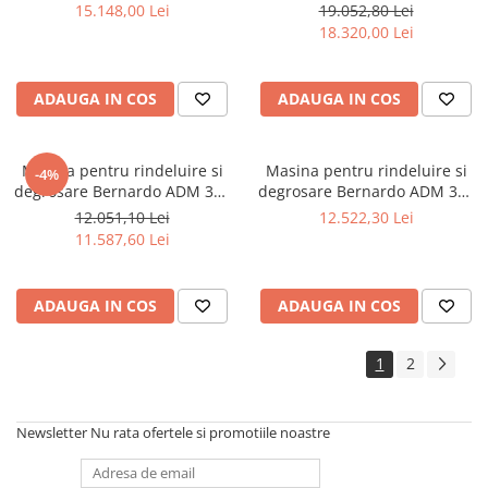
310 - 400 V
400 V
15.148,00 Lei
19.052,80 Lei
Mandrină cu 4 fălci din fontă
18.320,00 Lei
Mandrină cu 4 fălci din otel
Seturi de unelte pentru strungarie
ADAUGA IN COS
ADAUGA IN COS
Standuri pentru strunguri
Instrumente de prindere
Dispozitive de prindere pentru
Masina pentru rindeluire si
Masina pentru rindeluire si
-4%
unelte
degrosare Bernardo ADM 300
degrosare Bernardo ADM 300
- 400 V
V - 400 V
Elemente de prindere mecanică
12.051,10 Lei
12.522,30 Lei
11.587,60 Lei
Fălci pentru PHV / VHV
Menghine
Mese rotative / mese inclinabile /
ADAUGA IN COS
ADAUGA IN COS
Etape XY
Papusa mobila / con de centrare
1
2
Instrumente de masurare
Afisaj digital
Newsletter
Nu rata ofertele si promotiile noastre
Bloc ecartament, masurare și
testare