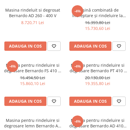
Masini pneumatice de filetat
Masina rindeluit si degrosat
Mașină combinată de
-4%
Masini electrice de filetat
Bernardo AD 260 - 400 V
îndreptare și rindeluire la
Exhaustor pentru aschii metal
grosime FS 410 P
8.720,71 Lei
16.359,80 Lei
15.730,60 Lei
Masini de gaurit cu talpa
magnetica
Instalatii de spalare a pieselor
ADAUGA IN COS
ADAUGA IN COS
Accesorii prelucrare metal
Universale de strung si accesorii
Masina pentru rindeluire si
Masina pentru rindeluire si
pentru strunguri
-4%
-4%
degrosare Bernardo FS 410 N
degrosare Bernardo PT 410 -
Falci pentru 3 bacuri PS3/ PO3
- 400 V
400 V
16.494,50 Lei
20.130,00 Lei
Falci pentru 4 bacuri PS4/ PO4
15.860,10 Lei
19.355,80 Lei
Flanșă
Fălcile pentru 3-bacuri DK11
ADAUGA IN COS
ADAUGA IN COS
Fălcile pentru 4-bacuri DK12
Mandrine independente
Mandrină cu 3 fălci din fontă
Masina pentru rindeluire si
Masina pentru rindeluire si
-4%
degrosare lemn Bernardo AD
degrosare Bernardo AD 410 -
Mandrină cu 3 fălci din otel