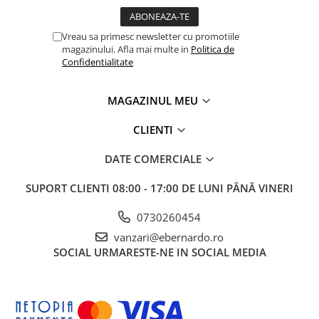
Dispozitiv de testare
Indicatoare înălțime
Vreau sa primesc newsletter cu promotiile
Indicator cadran / Baze magnetice
magazinului. Afla mai multe in
Politica de
Masurare
Confidentialitate
Micrometru
Micrometru de adancime
MAGAZINUL MEU
Micrometru de interior
CLIENTI
Nivele
Palpatoare margine
DATE COMERCIALE
Placi de granit de suprafață
SUPORT CLIENTI
08:00 - 17:00 DE LUNI PÂNĂ VINERI
Prisma
Raportor
0730260454
Set unelte de masurare
vanzari@ebernardo.ro
Instrumente de decupare
SOCIAL
URMARESTE-NE IN SOCIAL MEDIA
metalelor
Instrumente de frezat
Instrumente de găurit
Tarozi si filiere