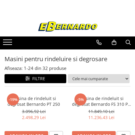
Toate Produsele
Prelucrare metal
Fierastraie pentru metal
Ferastraie mobile pentru metal
Masini pentru rindeluire si degrosare
Fierastraie prelucrare metal
Ferastraie orizontale pentru metal
Afiseaza:
1-
24
din
32
produse
Ferastraie circulare pentru metal
FILTRE
Dispozitive de sudare pentru panze
panglica
Ferastraie automate cu banda si
Masina de rindeluit si
Masina de rindeluit si
-19%
-5%
doua coloane
degrosat Bernardo PT 250
degrosat Bernardo FS 310 P -
Ferastraie metal cu banda si taiere
230 V
3.096,92 Lei
11.849,10 Lei
dubla semiautomate
2.498,29 Lei
11.236,43 Lei
Ferastraie prelucrare metal cu
banda si taiere dubla