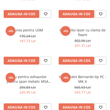
Masini de lustruit
Masini de polizat bavuri cu perii
ADAUGA IN COS
ADAUGA IN COS
Masini de rectificat plan
Masini de rectificat plan
Curea pentru U3M
Dispozitiv laser cu clema de
-4%
-4%
Masini de rectificat rotund
fixare
195,24 Lei
Masini de satinat
302,96 Lei
187,73 Lei
Masini de slefuit combinate
291,31 Lei
Masini de slefuit cu banda
Masini de slefuit cu disc
ADAUGA IN COS
ADAUGA IN COS
Masini de slefuit cu mediu umed si
uscat
Masini de slefuit cutite de gravat
Filtru pentru exhaustor
Varf rotativ Bernardo tip PC -
-4%
-4%
Masini de tesit
pentru span metalic MSA
MK 4
1500
Masini pentru slefuit tevi
255,83 Lei
565,53 Lei
245,99 Lei
543,77 Lei
Masini universale de ascutit
Polizoare de banc
Masini de filetat
ADAUGA IN COS
ADAUGA IN COS