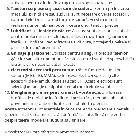
utilizate pentru a îndepărta rugina sau vopseaua veche.
Accesorii utilaje
Tăietori cu plasmă și accesorii de sudură
: Pentru prelucrarea
metalului prin tăiere sau sudură, sunt necesare diverse accesorii,
Accesorii masini de gaurit si frezat
cum ar fi electrozi, duze și torțe de sudură. Acestea permit
Accesorii pentru ferastraie
realizarea unor îmbinări puternice și a unor tăieturi precise.
Lubrifianți și lichide de răcire
: Acestea sunt accesorii esențiale
mecanice cu banda si disc
pentru prelucrarea metalului, mai ales în cazul tăierii, găuririi sau
Accesorii pentru masini de ascutit
frezării. Lubrifianții reduc frecarea și căldura, protejând uneltele și
Accesorii pentru masini de gaurit
piesele de uzură prematură.
Ghidaje și șabloane
: Utilizate pentru a asigura precizia tăierilor,
Accesorii pentru masini de slefuit
găurilor sau altor operațiuni. Aceste accesorii sunt indispensabile în
Accesorii pentru masini de taiat
lucrările care necesită detalii exacte.
filete
Electrozi și accesorii pentru sudură
: În funcție de tipul de
sudură (MIG, TIG, MMA), se folosesc electrozi speciali și alte
Accesorii pentru mașini de găurit
accesorii (de exemplu, duze sau cabluri). Acești electrozi sunt
magnetice
selectați în funcție de tipul de metal care trebuie sudat.
Accesorii pentru strunguri
Menghine și cleme pentru metal
: Aceste accesorii fixează
bucățile de metal pe loc în timpul prelucrării, oferind stabilitate și
Accesorii polizor umed și uscat
prevenind mișcările nedorite care pot afecta precizia.
Accesorii generale
Aceste accesorii sunt esențiale în orice atelier de prelucrare a metalului
și permit realizarea unor lucrări de înaltă calitate, fie că este vorba
Accesorii masini de slefuit cutite
despre tăiere, modelare, sudură sau finisare.
de gravat
Newsletter
Nu rata ofertele si promotiile noastre
Accesorii pentru mașini de șlefuit