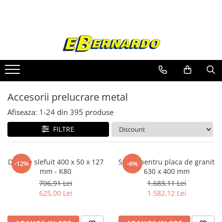
Toate Produsele
Prelucrare metal
Fierastraie pentru metal
Ferastraie mobile pentru metal
Accesorii prelucrare metal
Fierastraie prelucrare metal
Ferastraie orizontale pentru metal
Afiseaza:
1-
24
din
395
produse
Ferastraie circulare pentru metal
FILTRE
Dispozitive de sudare pentru panze
panglica
Ferastraie automate cu banda si
Disc de slefuit 400 x 50 x 127
Stand pentru placa de granit
-12%
-6%
doua coloane
mm - K80
630 x 400 mm
Ferastraie metal cu banda si taiere
706,91 Lei
1.683,11 Lei
dubla semiautomate
625,00 Lei
1.582,12 Lei
Ferastraie prelucrare metal cu
banda si taiere dubla