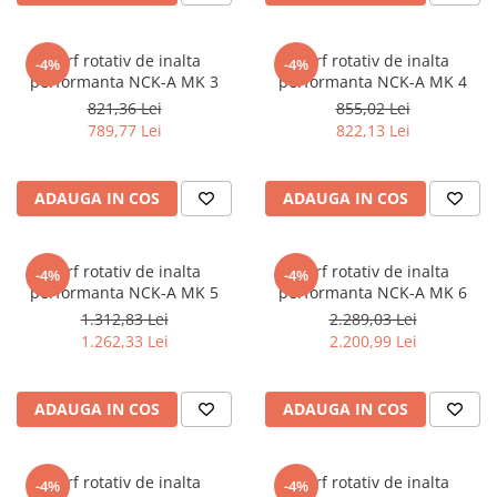
Masini pneumatice de filetat
Masini electrice de filetat
Varf rotativ de inalta
Varf rotativ de inalta
-4%
-4%
Exhaustor pentru aschii metal
performanta NCK-A MK 3
performanta NCK-A MK 4
821,36 Lei
855,02 Lei
Masini de gaurit cu talpa
789,77 Lei
822,13 Lei
magnetica
Instalatii de spalare a pieselor
ADAUGA IN COS
ADAUGA IN COS
Accesorii prelucrare metal
Universale de strung si accesorii
pentru strunguri
Varf rotativ de inalta
Varf rotativ de inalta
-4%
-4%
Falci pentru 3 bacuri PS3/ PO3
performanta NCK-A MK 5
performanta NCK-A MK 6
Falci pentru 4 bacuri PS4/ PO4
1.312,83 Lei
2.289,03 Lei
1.262,33 Lei
2.200,99 Lei
Flanșă
Fălcile pentru 3-bacuri DK11
Fălcile pentru 4-bacuri DK12
ADAUGA IN COS
ADAUGA IN COS
Mandrine independente
Mandrină cu 3 fălci din fontă
Varf rotativ de inalta
Varf rotativ de inalta
-4%
-4%
Mandrină cu 3 fălci din otel