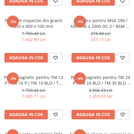
ADAUGA IN COS
ADAUGA IN COS
Ferastraie verticale
Strunguri pentru metal
Strunguri CNC
Placa de inspectie din granit
Sac filtru pentru MSA 290 /
-5%
-4%
630 x 400 x 100 mm
KBR 100 x 2000 DC-2 / BSM 75
Strunguri cu cutie de viteze
x 2000 DC-2 / BSM 150 x 2000
1.750,43 Lei
215,44 Lei
Strunguri cu surub de ghidare
DC-2
1.662,90 Lei
207,15 Lei
Strunguri de precizie
Strunguri metal cu freza
Strunguri universale
ADAUGA IN COS
ADAUGA IN COS
Strunguri universale cu afisaj
digital
Picior magnetic pentru TM 12
Picior magnetic pentru TM 24
-4%
-4%
Strunguri universale cu viteza
P / TM 16 P / TM 10 BLO / TM
P / TM 24 BLO / TM 30 BLO /
variabila
12 BLO / TM 16 BLO
TM 36 BLO
1.750,43 Lei
2.558,33 Lei
Masini de gaurit
1.683,11 Lei
2.459,93 Lei
Masini de gaurit - Vario - cu masa
si coloana
ADAUGA IN COS
ADAUGA IN COS
Masini de gaurit cu angrenaj, masa
si coloana
Masini de gaurit cu coloana