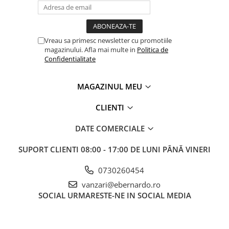
Accesorii, mese si prelungiri metal
Benzi textile de șlefuit pentru
prelucrarea metalelor
Vreau sa primesc newsletter cu promotiile
Instrumente de tăiere diferite
magazinului. Afla mai multe in
Politica de
Confidentialitate
Lame de ferastrau cu varf din
carbura
MAGAZINUL MEU
Lame de ferăstrău cu acoperire
TiN
CLIENTI
Panze de taiere cu banda verticala
DATE COMERCIALE
Panze de taiere metal pentru
ferastraie
SUPORT CLIENTI
08:00 - 17:00 DE LUNI PÂNĂ VINERI
Roti de lustruit
0730260454
Standuri pentru ferăstraie cu
vanzari@ebernardo.ro
bandă
SOCIAL
URMARESTE-NE IN SOCIAL MEDIA
Standuri pentru mașini de găurit și
frezat
Standuri pentru mașini de șlefuit