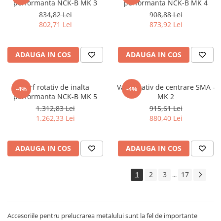
performanta NCK-B MK 3
performanta NCK-B MK 4
Mandrină cu 4 fălci din fontă
834,82 Lei
908,88 Lei
Mandrină cu 4 fălci din otel
802,71 Lei
873,92 Lei
Seturi de unelte pentru strungarie
Standuri pentru strunguri
ADAUGA IN COS
ADAUGA IN COS
Instrumente de prindere
Dispozitive de prindere pentru
unelte
Varf rotativ de inalta
Varf rotativ de centrare SMA -
-4%
-4%
performanta NCK-B MK 5
MK 2
Elemente de prindere mecanică
1.312,83 Lei
915,61 Lei
Fălci pentru PHV / VHV
1.262,33 Lei
880,40 Lei
Menghine
Mese rotative / mese inclinabile /
Etape XY
ADAUGA IN COS
ADAUGA IN COS
Papusa mobila / con de centrare
Instrumente de masurare
1
2
3
17
...
Afisaj digital
Bloc ecartament, masurare și
testare
Accesoriile pentru prelucrarea metalului sunt la fel de importante