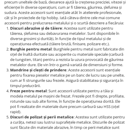
Dispozitiv de testare
precum uneltele de bază, deoarece ajută la creșterea preciziei, vitezei și
eficienței în diverse operațiuni, cum ar fi tăierea, găurirea, șlefuirea și
Indicatoare înălțime
sudura. Aceste accesorii sunt esențiale atât în atelierele profesionale,
Indicator cadran / Baze magnetice
cât și în proiectele de tip hobby. Iată câteva dintre cele mai comune
accesorii pentru prelucrarea metalului și o scurtă descriere a fiecăruia:
Masurare
Discuri abrazive și de tăiere
: Acestea sunt utilizate pentru
Micrometru
tăierea, șlefuirea sau debavurarea metalelor. Sunt disponibile în
diverse grosimi și durități, în funcție de tipul metalului și de
Micrometru de adancime
operațiunea efectuată (tăiere brută, finisare, polizare etc.).
Micrometru de interior
Burghie pentru metal
: Burghiele pentru metal sunt fabricate din
Nivele
oțel de înaltă duritate sau acoperite cu materiale speciale (carbură
de tungsten, titan) pentru a rezista la uzura provocată de găurirea
Palpatoare margine
metalelor dure. Ele vin într-o gamă variată de dimensiuni și forme.
Placi de granit de suprafață
Mandrine și clești de prindere
: Aceste accesorii sunt esențiale
pentru fixarea pieselor metalice pe un banc de lucru sau pe unelte,
Prisma
cum ar fi strungurile sau frezele. Asigură stabilitatea și siguranța în
Raportor
timpul prelucrării.
Freze pentru metal
: Sunt accesorii utilizate pentru a tăia și
Set unelte de masurare
modela metalul pe mașini de frezat. Frezele pot fi drepte, profilate,
Instrumente de decupare
rotunde sau sub alte forme, în funcție de operațiunea dorită. Ele
metalelor
pot fi realizate din materiale dure precum carbură sau HSS (oțel
rapid).
Instrumente de frezat
Discuri de polizat și perii metalice
: Acestea sunt utilizate pentru
Instrumente de găurit
a curăța, netezi sau lustrui suprafețele metalice. Discurile de polizat
sunt făcute din materiale abrazive, în timp ce perii metalice sunt
Tarozi si filiere